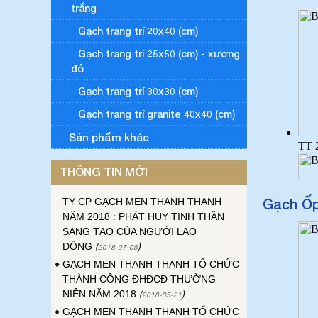
trắng
Gạch trang trí 20x40 (cm)
Gạch trang trí 25x50 (cm) - xương
♦
ĐẠI HỘI ĐỒNG CỔ ĐÔNG THƯỜNG
đỏ
NIÊN CÔNG TY GẠCH MEN THANH
Gạch trang trí 30x30 (cm)
THANH NĂM 2023
(
)
2023-04-24
Gạch trang trí granite 40x40 (cm)
♦
ĐẠI HỘI CÔNG ĐOÀN CƠ SỞ CÔNG
TY GẠCH MEN THANH THANH LẦN
Sản phẩm khác
THỨ XVI, NHIỆM KỲ 2023-2028
(
2023-
)
03-30
THÔNG TIN MỚI
♦
HỘI NGHỊ NGƯỜI LAO ĐỘNG CÔNG
TY CP GẠCH MEN THANH THANH
Gạch Ốp
NĂM 2018 : PHÁT HUY TINH THẦN
SÁNG TẠO CỦA NGƯỜI LAO
ĐỘNG
(
)
2018-07-05
♦
GẠCH MEN THANH THANH TỔ CHỨC
THÀNH CÔNG ĐHĐCĐ THƯỜNG
NIÊN NĂM 2018
(
)
2018-05-21
♦
GẠCH MEN THANH THANH TỔ CHỨC