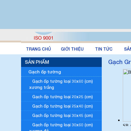
TRANG CHỦ
GIỚI THIỆU
TIN TỨC
SẢ
Gạch Gr
SẢN PHẨM
Gạch ốp tường
Gạch ốp tường loại 30x60 (cm)
xương trắng
Gạch ốp tường loại 20x25 (cm)
Gạch ốp tường loại 25x40 (cm)
Gạch ốp tường loại 30x45 (cm)
Gạch ốp tường loại 30x60 (cm)
xương đỏ