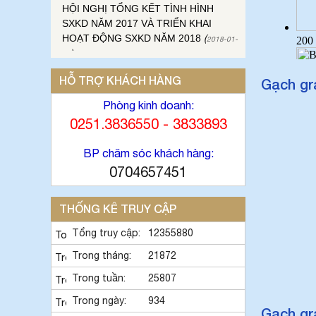
HỘI NGHỊ TỔNG KẾT TÌNH HÌNH
SXKD NĂM 2017 VÀ TRIỂN KHAI
HOẠT ĐỘNG SXKD NĂM 2018
(
2018-01-
)
17
♦
CÔNG ĐOÀN CÔNG TY GẠCH MEN
THANH THANH TỔ CHỨC THÀNH
HỖ TRỢ KHÁCH HÀNG
Gạch gr
CÔNG ĐẠI HỘI NHIỆM KỲ XV (2017 -
Phòng kinh doanh:
2022)
(
)
2017-10-04
0251.3836550 - 3833893
♦
GẠCH MEN THANH THANH TỔ CHỨC
HỘI THAO MỪNG NGÀY CÁCH MẠNG
BP chăm sóc khách hàng:
THÁNG 8 VÀ QUỐC KHÁNH 2/9.
(
2017-
)
0704657451
10-02
♦
GẠCH MEN THANH THANH TỔ CHỨC
THÀNH CÔNG HỘI NGHỊ ĐẠI BIỂU
THỐNG KÊ TRUY CẬP
NGƯỜI LAO ĐỘNG NĂM 2017
(
2017-10-
)
02
Tổng truy cập:
12355880
♦
Sử dụng vật liệu thân thiện với môi
Trong tháng:
21872
trường và an toàn cho người sử
dụng
Trong tuần:
(
)
25807
2017-09-06
♦
Với nhiều ưu điểm nổi bật, sản phẩm
Trong ngày:
934
gạch ốp lát ứng dụng công nghệ nano
Gạch gr