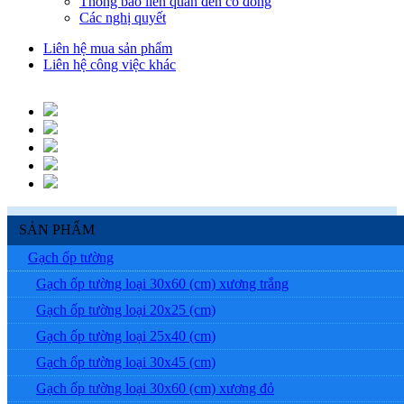
Thông báo liên quan đến cổ đông
Các nghị quyết
Liên hệ mua sản phẩm
Liên hệ công việc khác
SẢN PHẨM
Gạch ốp tường
Gạch ốp tường loại 30x60 (cm) xương trắng
Gạch ốp tường loại 20x25 (cm)
Gạch ốp tường loại 25x40 (cm)
Gạch ốp tường loại 30x45 (cm)
Gạch ốp tường loại 30x60 (cm) xương đỏ