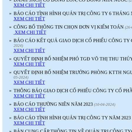
(
XEM CHI TIẾT
»
BÁO CÁO TÌNH HÌNH QUẢN TRỊ CÔNG TY 6 THÁNG 
XEM CHI TIẾT
»
CÔNG BỐ THÔNG TIN CHỌN ĐƠN VỊ KIỂM TOÁN
(26-
XEM CHI TIẾT
»
BÁO CÁO KẾT QUẢ GIAO DỊCH CỔ PHIẾU CÔNG TY 
2024)
XEM CHI TIẾT
»
QUYẾT ĐỊNH BỔ NHIỆM PHÓ TGĐ VÕ THỊ THU THỦ
XEM CHI TIẾT
»
QUYẾT ĐỊNH BỔ NHIỆM TRƯỞNG PHÒNG KTTH NG
05-2024)
XEM CHI TIẾT
»
THÔNG BÁO GIAO DỊCH CỔ PHIẾU CÔNG TY CỔ PH
XEM CHI TIẾT
»
BÁO CÁO THƯỜNG NIÊN NĂM 2023
(10-04-2024)
XEM CHI TIẾT
»
BÁO CÁO TÌNH HÌNH QUẢN TRỊ CÔNG TY NĂM 2023
XEM CHI TIẾT
»
BẢN CUNG CẤP THÔNG TIN VỀ QUẢN TRỊ CÔNG TY