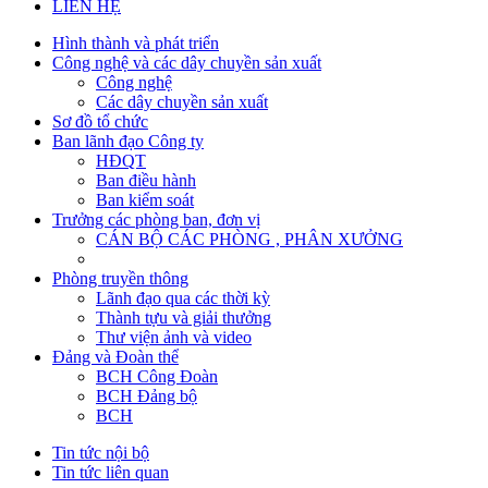
LIÊN HỆ
Hình thành và phát triển
Công nghệ và các dây chuyền sản xuất
Công nghệ
Các dây chuyền sản xuất
Sơ đồ tổ chức
Ban lãnh đạo Công ty
HĐQT
Ban điều hành
Ban kiểm soát
Trưởng các phòng ban, đơn vị
CÁN BỘ CÁC PHÒNG , PHÂN XƯỞNG
Phòng truyền thông
Lãnh đạo qua các thời kỳ
Thành tựu và giải thưởng
Thư viện ảnh và video
Đảng và Đoàn thể
BCH Công Đoàn
BCH Đảng bộ
BCH
Tin tức nội bộ
Tin tức liên quan