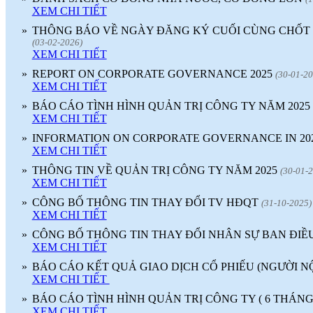
dụng
(
)
2017-09-06
XEM CHI TIẾT
♦
Với nhiều ưu điểm nổi bật, sản phẩm
gạch ốp lát ứng dụng công nghệ nano
»
THÔNG BÁO VỀ NGÀY ĐĂNG KÝ CUỐI CÙNG CHỐT
sẽ là lựa chọn thích hợp
(
)
(03-02-2026)
2017-09-06
XEM CHI TIẾT
♦
Công nghệ nano là quy trình liên quan
đến việc thiết kế, phân tích, chế tạo
»
REPORT ON CORPORATE GOVERNANCE 2025
(30-01-20
(
)
XEM CHI TIẾT
2017-09-06
♦
Dòng sản phẩm gạch ốp lát ứng dụng
»
BÁO CÁO TÌNH HÌNH QUẢN TRỊ CÔNG TY NĂM 2025
công nghệ Nano thường có độ bóng
XEM CHI TIẾT
cao
(
)
2017-09-06
»
INFORMATION ON CORPORATE GOVERNANCE IN 20
♦
Ứng dụng công nghệ nano trong sản
XEM CHI TIẾT
xuất gạch men
(
)
2017-09-06
»
THÔNG TIN VỀ QUẢN TRỊ CÔNG TY NĂM 2025
(30-01-
XEM CHI TIẾT
»
CÔNG BỐ THÔNG TIN THAY ĐỔI TV HĐQT
(31-10-2025)
XEM CHI TIẾT
»
CÔNG BỐ THÔNG TIN THAY ĐỔI NHÂN SỰ BAN ĐIỀ
XEM CHI TIẾT
»
BÁO CÁO KẾT QUẢ GIAO DỊCH CỔ PHIẾU (NGƯỜI NỘ
XEM CHI TIẾT
»
BÁO CÁO TÌNH HÌNH QUẢN TRỊ CÔNG TY ( 6 THÁNG
XEM CHI TIẾT