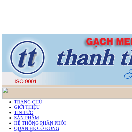
TRANG CHỦ
GIỚI THIỆU
TIN TỨC
SẢN PHẨM
HỆ THỐNG PHÂN PHỐI
QUAN HỆ CỔ ĐÔNG