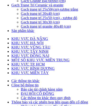
Gạch Granite loại 60x60 (cm)
Gạch Trang Trí Ceramic và granite
Gạch trang trí 25x50(cm)-xương trắng
Gạch trang trí 20x40 (cm)
Gạch trang trí 25x50 (cm) - xương đỏ
Gạch trang trí 30x30 (cm)
Gạch trang trí granite 40x40 (cm)
Sản phẩm khác
KHU VỰC ĐÀ NẴNG
KHU VỰC HÀ NỘI
KHU VỰC VŨNG TÀU
KHU VỰC TÂY NINH
KHU VỰC ĐỒNG NAI
MỘT SỐ KHU VỰC MIỀN TRUNG
KHU VỰC TP. HCM
KHU VỰC BÌNH DƯƠNG
KHU VỰC MIỀN TÂY
Các thông tin khác
Công bố thông tin
Báo cáo tài chính hàng năm
ĐẠI HỘI CỔ ĐÔNG
Các thông tin khác theo quy định
Thông báo và các phiên họp liên quan đến cổ đông