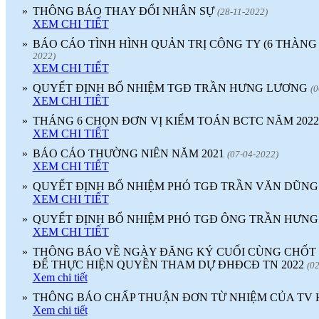
»
THÔNG BÁO THAY ĐỔI NHÂN SỰ
(28-11-2022)
XEM CHI TIẾT
»
BÁO CÁO TÌNH HÌNH QUẢN TRỊ CÔNG TY (6 THÀNG
2022)
XEM CHI TIẾT
»
QUYẾT ĐỊNH BỔ NHIỆM TGĐ TRẦN HƯNG LƯƠNG
(0
XEM CHI TIÊT
»
THÁNG 6 CHỌN ĐƠN VỊ KIỂM TOÁN BCTC NĂM 2022
XEM CHI TIẾT
»
BÁO CÁO THƯỜNG NIÊN NĂM 2021
(07-04-2022)
XEM CHI TIẾT
»
QUYẾT ĐỊNH BỔ NHIỆM PHÓ TGĐ TRẦN VĂN DŨNG
XEM CHI TIẾT
»
QUYẾT ĐỊNH BỔ NHIỆM PHÓ TGĐ ÔNG TRẦN HƯNG
XEM CHI TIẾT
»
THÔNG BÁO VỀ NGÀY ĐĂNG KÝ CUỐI CÙNG CHỐT
ĐỂ THỰC HIỆN QUYỀN THAM DỰ ĐHĐCĐ TN 2022
(0
Xem chi tiết
»
THÔNG BÁO CHẤP THUẬN ĐƠN TỪ NHIỆM CỦA TV
Xem chi tiết