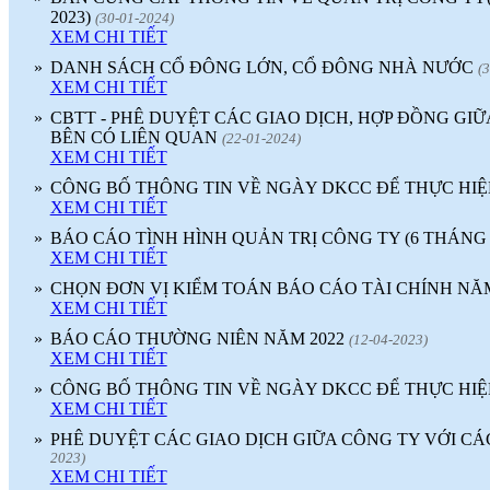
2023)
(30-01-2024)
XEM CHI TIẾT
»
DANH SÁCH CỔ ĐÔNG LỚN, CỔ ĐÔNG NHÀ NƯỚC
(
XEM CHI TIẾT
»
CBTT - PHÊ DUYỆT CÁC GIAO DỊCH, HỢP ĐỒNG GIỮ
BÊN CÓ LIÊN QUAN
(22-01-2024)
XEM CHI TIẾT
»
CÔNG BỐ THÔNG TIN VỀ NGÀY DKCC ĐỂ THỰC HI
XEM CHI TIẾT
»
BÁO CÁO TÌNH HÌNH QUẢN TRỊ CÔNG TY (6 THÁNG 
XEM CHI TIẾT
»
CHỌN ĐƠN VỊ KIỂM TOÁN BÁO CÁO TÀI CHÍNH NĂM
XEM CHI TIẾT
»
BÁO CÁO THƯỜNG NIÊN NĂM 2022
(12-04-2023)
XEM CHI TIẾT
»
CÔNG BỐ THÔNG TIN VỀ NGÀY DKCC ĐỂ THỰC HI
XEM CHI TIẾT
»
PHÊ DUYỆT CÁC GIAO DỊCH GIỮA CÔNG TY VỚI CÁ
2023)
XEM CHI TIẾT