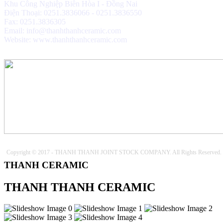
Khu Công Nghiệp Biên Hòa I - Đồng Nai
Điện Thoại: 0251.3836066 - 0251.3836550
Fax: 0251.3836305
Email: info@thanhthanhceramic.com
Website: www.thanhthanhceramic.com
Copyright © 2017 - THANH THANH JOINT STOCK COMPANY. All Rights Reserved.
THANH CERAMIC
THANH THANH CERAMIC