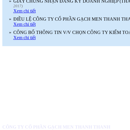
»
GIẤY CHỨNG NHẬN ĐĂNG KÝ DOANH NGHIỆP (THAY
2017)
Xem chi tiết
»
ĐIỀU LỆ CÔNG TY CỔ PHẦN GẠCH MEN THANH TH
Xem chi tiết
»
CÔNG BỐ THÔNG TIN V/V CHỌN CÔNG TY KIỂM TO
Xem chi tiết
CÔNG TY CỔ PHẦN GẠCH MEN THANH THANH