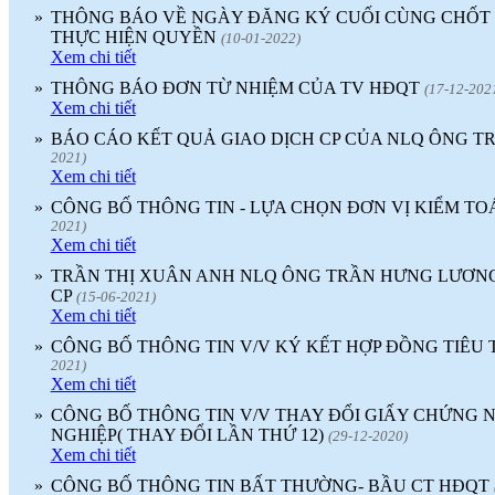
»
THÔNG BÁO VỀ NGÀY ĐĂNG KÝ CUỐI CÙNG CHỐT
THỰC HIỆN QUYỀN
(10-01-2022)
Xem chi tiết
»
THÔNG BÁO ĐƠN TỪ NHIỆM CỦA TV HĐQT
(17-12-202
Xem chi tiết
»
BÁO CÁO KẾT QUẢ GIAO DỊCH CP CỦA NLQ ÔNG 
2021)
Xem chi tiết
»
CÔNG BỐ THÔNG TIN - LỰA CHỌN ĐƠN VỊ KIỂM TO
2021)
Xem chi tiết
»
TRẦN THỊ XUÂN ANH NLQ ÔNG TRẦN HƯNG LƯƠNG
CP
(15-06-2021)
Xem chi tiết
»
CÔNG BỐ THÔNG TIN V/V KÝ KẾT HỢP ĐỒNG TIÊU
2021)
Xem chi tiết
»
CÔNG BỐ THÔNG TIN V/V THAY ĐỔI GIẤY CHỨNG
NGHIỆP( THAY ĐỔI LẦN THỨ 12)
(29-12-2020)
Xem chi tiết
»
CÔNG BỐ THÔNG TIN BẤT THƯỜNG- BẦU CT HĐQT