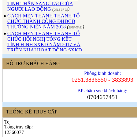
NGƯỜI LAO ĐỘNG
(
)
2018-07-05
♦
GẠCH MEN THANH THANH TỔ
CHỨC THÀNH CÔNG ĐHĐCĐ
THƯỜNG NIÊN NĂM 2018
(
)
2018-05-21
♦
GẠCH MEN THANH THANH TỔ
CHỨC HỘI NGHỊ TỔNG KẾT
TÌNH HÌNH SXKD NĂM 2017 VÀ
TRIỂN KHAI HOẠT ĐỘNG SXKD
NĂM 2018
(
)
2018-01-17
♦
CÔNG ĐOÀN CÔNG TY GẠCH
MEN THANH THANH TỔ CHỨC
HỖ TRỢ KHÁCH HÀNG
THÀNH CÔNG ĐẠI HỘI NHIỆM
KỲ XV (2017 - 2022)
(
)
Phòng kinh doanh:
2017-10-04
0251.3836550 - 3833893
♦
GẠCH MEN THANH THANH TỔ
CHỨC HỘI THAO MỪNG NGÀY
CÁCH MẠNG THÁNG 8 VÀ
BP chăm sóc khách hàng:
QUỐC KHÁNH 2/9.
(
)
0704657451
2017-10-02
♦
GẠCH MEN THANH THANH TỔ
CHỨC THÀNH CÔNG HỘI NGHỊ
THỐNG KÊ TRUY CẬP
ĐẠI BIỂU NGƯỜI LAO ĐỘNG
NĂM 2017
(
)
2017-10-02
♦
Sử dụng vật liệu thân thiện với môi
Tổng truy cập:
trường và an toàn cho người sử
12360077