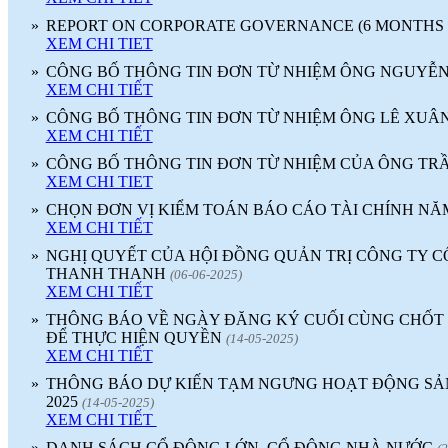
»
REPORT ON CORPORATE GOVERNANCE (6 MONTHS 2
XEM CHI TIET
»
CÔNG BỐ THÔNG TIN ĐƠN TỪ NHIỆM ÔNG NGUYỄ
XEM CHI TIẾT
»
CÔNG BỐ THÔNG TIN ĐƠN TỪ NHIỆM ÔNG LÊ XUÂN
XEM CHI TIẾT
»
CÔNG BỐ THÔNG TIN ĐƠN TỪ NHIỆM CỦA ÔNG TR
XEM CHI TIET
»
CHỌN ĐƠN VỊ KIỂM TOÁN BÁO CÁO TÀI CHÍNH NĂM
XEM CHI TIẾT
»
NGHỊ QUYẾT CỦA HỘI ĐỒNG QUẢN TRỊ CÔNG TY 
THANH THANH
(06-06-2025)
XEM CHI TIẾT
»
THÔNG BÁO VỀ NGÀY ĐĂNG KÝ CUỐI CÙNG CHỐT
ĐỂ THỰC HIỆN QUYỀN
(14-05-2025)
XEM CHI TIẾT
»
THÔNG BÁO DỰ KIẾN TẠM NGƯNG HOẠT ĐỘNG SẢN 
2025
(14-05-2025)
XEM CHI TIẾT
»
DANH SÁCH CỔ ĐÔNG LỚN, CỔ ĐÔNG NHÀ NƯỚC