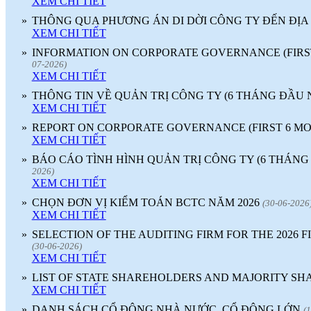
XEM CHI TIẾT
NGƯỜI LAO ĐỘNG
(
)
2018-07-05
»
THÔNG QUA PHƯƠNG ÁN DI DỜI CÔNG TY ĐẾN ĐỊA 
♦
GẠCH MEN THANH THANH TỔ
XEM CHI TIẾT
CHỨC THÀNH CÔNG ĐHĐCĐ
THƯỜNG NIÊN NĂM 2018
(
)
»
INFORMATION ON CORPORATE GOVERNANCE (FIRST
2018-05-21
♦
GẠCH MEN THANH THANH TỔ
07-2026)
XEM CHI TIẾT
CHỨC HỘI NGHỊ TỔNG KẾT
TÌNH HÌNH SXKD NĂM 2017 VÀ
»
THÔNG TIN VỀ QUẢN TRỊ CÔNG TY (6 THÁNG ĐẦU N
TRIỂN KHAI HOẠT ĐỘNG SXKD
XEM CHI TIẾT
NĂM 2018
(
)
2018-01-17
»
REPORT ON CORPORATE GOVERNANCE (FIRST 6 MON
♦
CÔNG ĐOÀN CÔNG TY GẠCH
XEM CHI TIẾT
MEN THANH THANH TỔ CHỨC
THÀNH CÔNG ĐẠI HỘI NHIỆM
»
BÁO CÁO TÌNH HÌNH QUẢN TRỊ CÔNG TY (6 THÁNG
KỲ XV (2017 - 2022)
(
)
2017-10-04
2026)
♦
GẠCH MEN THANH THANH TỔ
XEM CHI TIẾT
CHỨC HỘI THAO MỪNG NGÀY
»
CHỌN ĐƠN VỊ KIỂM TOÁN BCTC NĂM 2026
(30-06-2026
CÁCH MẠNG THÁNG 8 VÀ
XEM CHI TIẾT
QUỐC KHÁNH 2/9.
(
)
2017-10-02
»
SELECTION OF THE AUDITING FIRM FOR THE 2026 
♦
GẠCH MEN THANH THANH TỔ
(30-06-2026)
CHỨC THÀNH CÔNG HỘI NGHỊ
XEM CHI TIẾT
ĐẠI BIỂU NGƯỜI LAO ĐỘNG
NĂM 2017
(
)
2017-10-02
»
LIST OF STATE SHAREHOLDERS AND MAJORITY S
♦
Sử dụng vật liệu thân thiện với môi
XEM CHI TIẾT
trường và an toàn cho người sử
»
DANH SÁCH CỔ ĐÔNG NHÀ NƯỚC, CỔ ĐÔNG LỚN
(