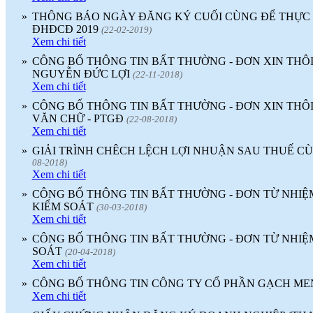
»
THÔNG BÁO NGÀY ĐĂNG KÝ CUỐI CÙNG ĐỂ THỰC
ĐHĐCĐ 2019
(22-02-2019)
Xem chi tiết
»
CÔNG BỐ THÔNG TIN BẤT THƯỜNG - ĐƠN XIN THÔI
NGUYỄN ĐỨC LỢI
(22-11-2018)
Xem chi tiết
»
CÔNG BỐ THÔNG TIN BẤT THƯỜNG - ĐƠN XIN THÔ
VĂN CHỮ - PTGĐ
(22-08-2018)
Xem chi tiết
»
GIẢI TRÌNH CHÊCH LỆCH LỢI NHUẬN SAU THUẾ 
08-2018)
Xem chi tiết
»
CÔNG BỐ THÔNG TIN BẤT THƯỜNG - ĐƠN TỪ NHIỆ
KIỂM SOÁT
(30-03-2018)
Xem chi tiết
»
CÔNG BỐ THÔNG TIN BẤT THƯỜNG - ĐƠN TỪ NHI
SOÁT
(20-04-2018)
Xem chi tiết
»
CÔNG BỐ THÔNG TIN CÔNG TY CỔ PHẦN GẠCH ME
Xem chi tiết