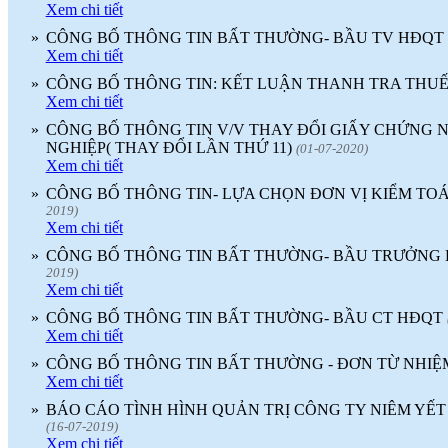
Xem chi tiết
»
CÔNG BỐ THÔNG TIN BẤT THƯỜNG- BẦU TV HĐQT
Xem chi tiết
»
CÔNG BỐ THÔNG TIN: KẾT LUẬN THANH TRA THU
Xem chi tiết
»
CÔNG BỐ THÔNG TIN V/V THAY ĐỔI GIẤY CHỨNG
NGHIỆP( THAY ĐỔI LẦN THỨ 11)
(01-07-2020)
Xem chi tiết
»
CÔNG BỐ THÔNG TIN- LỰA CHỌN ĐƠN VỊ KIỂM TOÁ
2019)
Xem chi tiết
»
CÔNG BỐ THÔNG TIN BẤT THƯỜNG- BẦU TRƯỞNG
2019)
Xem chi tiết
»
CÔNG BỐ THÔNG TIN BẤT THƯỜNG- BẦU CT HĐQT
Xem chi tiết
»
CÔNG BỐ THÔNG TIN BẤT THƯỜNG - ĐƠN TỪ NHIỆ
Xem chi tiết
»
BÁO CÁO TÌNH HÌNH QUẢN TRỊ CÔNG TY NIÊM YẾT
(16-07-2019)
Xem chi tiết