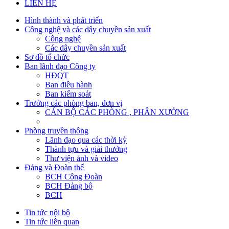
LIÊN HỆ
Hình thành và phát triển
Công nghệ và các dây chuyền sản xuất
Công nghệ
Các dây chuyền sản xuất
Sơ đồ tổ chức
Ban lãnh đạo Công ty
HĐQT
Ban điều hành
Ban kiểm soát
Trưởng các phòng ban, đơn vị
CÁN BỘ CÁC PHÒNG , PHÂN XƯỞNG
Phòng truyền thông
Lãnh đạo qua các thời kỳ
Thành tựu và giải thưởng
Thư viện ảnh và video
Đảng và Đoàn thể
BCH Công Đoàn
BCH Đảng bộ
BCH
Tin tức nội bộ
Tin tức liên quan