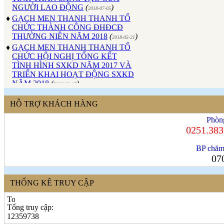
NGƯỜI LAO ĐỘNG
(
)
2018-07-05
♦
GẠCH MEN THANH THANH TỔ
CHỨC THÀNH CÔNG ĐHĐCĐ
THƯỜNG NIÊN NĂM 2018
(
)
2018-05-21
♦
GẠCH MEN THANH THANH TỔ
CHỨC HỘI NGHỊ TỔNG KẾT
TÌNH HÌNH SXKD NĂM 2017 VÀ
TRIỂN KHAI HOẠT ĐỘNG SXKD
NĂM 2018
(
)
2018-01-17
♦
CÔNG ĐOÀN CÔNG TY GẠCH
MEN THANH THANH TỔ CHỨC
HỖ TRỢ KHÁCH HÀNG
THÀNH CÔNG ĐẠI HỘI NHIỆM
KỲ XV (2017 - 2022)
(
)
2017-10-04
Phòn
♦
GẠCH MEN THANH THANH TỔ
0251.383
CHỨC HỘI THAO MỪNG NGÀY
CÁCH MẠNG THÁNG 8 VÀ
BP chăm
QUỐC KHÁNH 2/9.
(
)
2017-10-02
07
♦
GẠCH MEN THANH THANH TỔ
CHỨC THÀNH CÔNG HỘI NGHỊ
ĐẠI BIỂU NGƯỜI LAO ĐỘNG
THỐNG KÊ TRUY CẬP
NĂM 2017
(
)
2017-10-02
♦
Sử dụng vật liệu thân thiện với môi
Tổng truy cập:
trường và an toàn cho người sử
12359738
dụng
(
)
2017-09-06