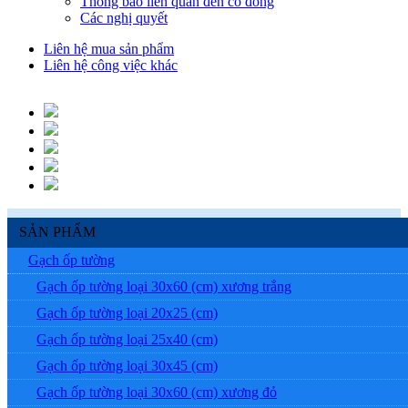
Thông báo liên quan đến cổ đông
Các nghị quyết
Liên hệ mua sản phẩm
Liên hệ công việc khác
SẢN PHẨM
Gạch ốp tường
Gạch ốp tường loại 30x60 (cm) xương trắng
Gạch ốp tường loại 20x25 (cm)
Gạch ốp tường loại 25x40 (cm)
Gạch ốp tường loại 30x45 (cm)
Gạch ốp tường loại 30x60 (cm) xương đỏ