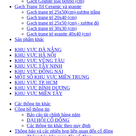
Gạch Granite loại 60x60 (cm)
Gạch Trang Trí Ceramic và granite
Gạch trang trí 25x50(cm)-xương trắng
Gạch trang trí 20x40 (cm)
Gạch trang trí 25x50 (cm) - xương đỏ
Gạch trang trí 30x30 (cm)
Gạch trang trí granite 40x40 (cm)
Sản phẩm khác
KHU VỰC ĐÀ NẴNG
KHU VỰC HÀ NỘI
KHU VỰC VŨNG TÀU
KHU VỰC TÂY NINH
KHU VỰC ĐỒNG NAI
MỘT SỐ KHU VỰC MIỀN TRUNG
KHU VỰC TP. HCM
KHU VỰC BÌNH DƯƠNG
KHU VỰC MIỀN TÂY
Các thông tin khác
Công bố thông tin
Báo cáo tài chính hàng năm
ĐẠI HỘI CỔ ĐÔNG
Các thông tin khác theo quy định
Thông báo và các phiên họp liên quan đến cổ đông