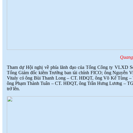
Quang 
Tham dự Hội nghị về phía lãnh đạo của Tổng Công ty VLXD Số
Tổng Giám đốc kiêm Trưởng ban tài chính FICO; ông Nguyễn Vi
Vitaly có ông Bùi Thanh Long – CT. HĐQT, ông Võ Kế Tùng – 
ông Phạm Thành Tuân – CT. HĐQT, ông Trần Hưng Lương – TGĐ v
trở lên.