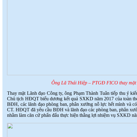
Ông Lã Thái Hiệp – PTGĐ FICO thay mặt L
Thay mặt Lãnh đạo Công ty, ông Phạm Thành Tuân tiếp thu ý kiến
Chủ tịch HĐQT biểu dương kết quả SXKD năm 2017 của toàn th
BĐH, các lãnh đạo phòng ban, phân xưởng nỗ lực hết mình và có
CT. HĐQT đã yêu cầu BĐH và lãnh đạo các phòng ban, phân xưởng ký
nhằm làm căn cứ phấn đấu thực hiện thắng lợi nhiệm vụ SXKD năm