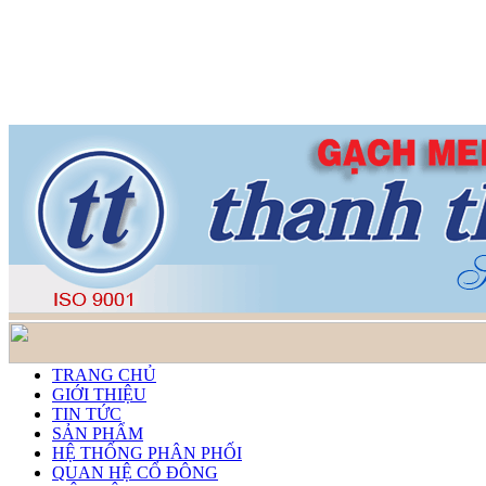
TRANG CHỦ
GIỚI THIỆU
TIN TỨC
SẢN PHẨM
HỆ THỐNG PHÂN PHỐI
QUAN HỆ CỔ ĐÔNG