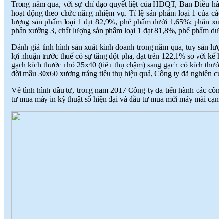
Trong năm qua, với sự chỉ đạo quyết liệt của HĐQT, Ban Điều hà
hoạt động theo chức năng nhiệm vụ. Tỉ lệ sản phẩm loại 1 của c
lượng sản phẩm loại 1 đạt 82,9%, phế phẩm dưới 1,65%; phân xư
phân xưởng 3, chất lượng sản phẩm loại 1 đạt 81,8%, phế phẩm d
Đánh giá tình hình sản xuất kinh doanh trong năm qua, tuy sản l
lợi nhuận trước thuế có sự tăng đột phá, đạt trên 122,1% so với k
gạch kích thước nhỏ 25x40 (tiêu thụ chậm) sang gạch có kích thước
đời mẫu 30x60 xương trắng tiêu thụ hiệu quả, Công ty đã nghiên 
Về tình hình đầu tư, trong năm 2017 Công ty đã tiến hành các cô
tư mua máy in kỹ thuật số hiện đại và đầu tư mua mới máy mài cạ