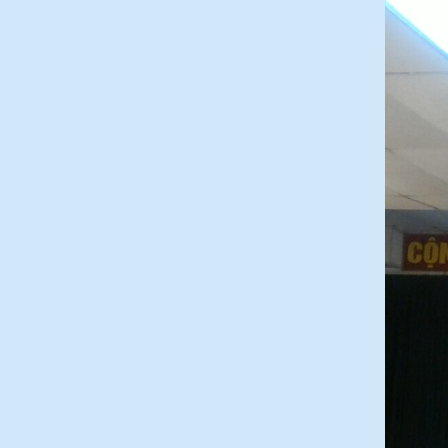
đến việc thiết kế, phân tích, chế tạo
(
)
2017-09-06
♦
Dòng sản phẩm gạch ốp lát ứng dụng
công nghệ Nano thường có độ bóng
cao
(
)
2017-09-06
♦
Ứng dụng công nghệ nano trong sản
xuất gạch men
(
)
2017-09-06
♦
ĐẠI HỘI ĐỒNG CỔ ĐÔNG THƯỜNG
NIÊN CÔNG TY GẠCH MEN THANH
THANH NĂM 2023
(
)
2023-04-24
♦
ĐẠI HỘI CÔNG ĐOÀN CƠ SỞ CÔNG
TY GẠCH MEN THANH THANH LẦN
THỨ XVI, NHIỆM KỲ 2023-2028
(
2023-
)
03-30
♦
HỘI NGHỊ NGƯỜI LAO ĐỘNG CÔNG
TY CP GẠCH MEN THANH THANH
NĂM 2018 : PHÁT HUY TINH THẦN
SÁNG TẠO CỦA NGƯỜI LAO
ĐỘNG
(
)
2018-07-05
♦
GẠCH MEN THANH THANH TỔ CHỨC