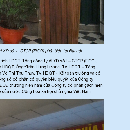
 1- CTCP (FICO) phát biểu tại Đại hội
tịch HĐQT Tổng công ty VLXD số1 – CTCP (FICO);
ch HĐQT; ÔngcTrần Hưng Lương, TV. HĐQT – Tổng
à Võ Thị Thu Thủy, TV. HĐQT - Kế toán trưởng và có
tổng số cổ phần có quyền biểu quyết của Công ty
p ĐHĐCĐ thường niên năm của Công ty cổ phần gạch men
p của nước Cộng hòa xã hội chủ nghĩa Việt Nam.