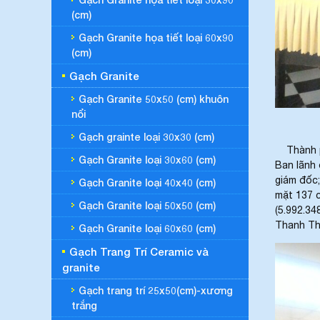
(cm)
Gạch Granite họa tiết loại 60x90
(cm)
Gạch Granite
Gạch Granite 50x50 (cm) khuôn
nổi
Gạch grainte loại 30x30 (cm)
Thành ph
Gạch Granite loại 30x60 (cm)
Ban lãnh
giám đốc;
Gạch Granite loại 40x40 (cm)
mặt 137 c
Gạch Granite loại 50x50 (cm)
(5.992.34
Thanh Tha
Gạch Granite loại 60x60 (cm)
Gạch Trang Trí Ceramic và
granite
Gạch trang trí 25x50(cm)-xương
trắng