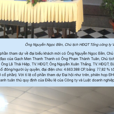
Ông Nguyễn Ngọc Bền, Chủ tịch HĐQT Tổng công ty VLXD số
ần tham dự về đại biểu khách mời có Ông Nguyễn Ngọc Bền, Chủ 
 đạo của Gạch Men Thanh Thanh có Ông Phạm Thành Tuân, Chủ tị
 Ông Lã Thái Hiệp, TV. HĐQT; Ông Nguyễn Xuân Thắng, TV. HĐQT; B
ổ đông/người ủy quyền, đại điện cho: 4.663.388 CP, bằng: 77,82 % 
8 cổ phần). Với tỉ lệ cổ phần tham dự Đại hội như trên, phiên họ
nh tuân thủ quy định của Điều lệ của Công ty và Luật doanh nghiệ