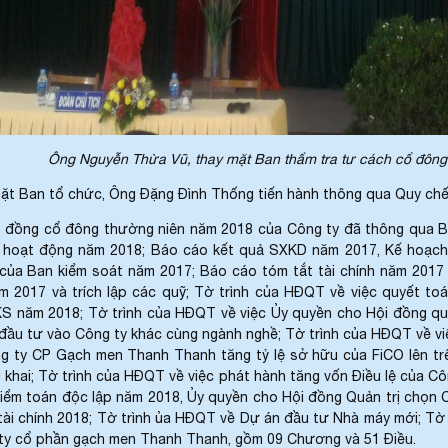
Ông Nguyễn Thừa Vũ, thay mặt Ban thẩm tra tư cách cổ đông c
Ban tổ chức, Ông Đặng Đình Thống tiến hành thông qua Quy chế là
đồng cổ đông thường niên năm 2018 của Công ty đã thông qua Bá
 hoạt động năm 2018; Báo cáo kết quả SXKD năm 2017, Kế hoạch
 của Ban kiểm soát năm 2017; Báo cáo tóm tắt tài chính năm 2017
m 2017 và trích lập các quỹ; Tờ trình của HĐQT về việc quyết to
S năm 2018; Tờ trình của HĐQT về việc Ủy quyền cho Hội đồng quả
 đầu tư vào Công ty khác cùng ngành nghề; Tờ trình của HĐQT về v
g ty CP Gạch men Thanh Thanh tăng tỷ lệ sở hữu của FiCO lên trê
khai; Tờ trình của HĐQT về việc phát hành tăng vốn Điều lệ của Cô
iểm toán độc lập năm 2018, Ủy quyền cho Hội đồng Quản trị chọn C
ài chính 2018; Tờ trình ủa HĐQT về Dự án đầu tư Nhà máy mới; Tờ 
ty cổ phần gạch men Thanh Thanh, gồm 09 Chương và 51 Điều.