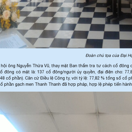
Đoàn chủ tọa của Đại Hộ
ội ông Nguyễn Thừa Vũ, thay mặt Ban thẩm tra tư cách cổ đông cô
cổ đông có mặt là: 137 cổ đông/người ủy quyền, đại điện cho: 7
348 cổ phần). Căn cứ Điều lệ Công ty, với tỷ lệ: 77,82 % tổng số 
cổ phần gạch men Thanh Thanh đã hợp pháp, hợp lệ phép tiến hành