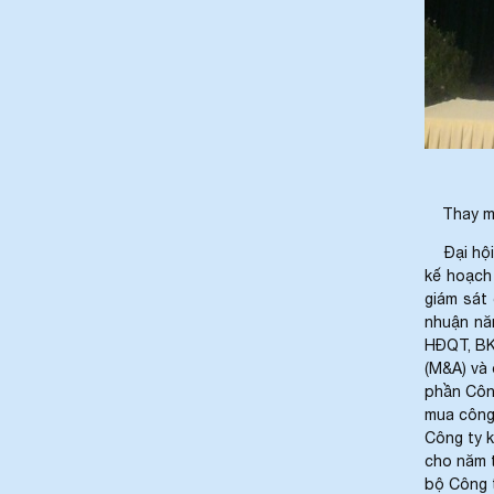
THÀNH CÔNG ĐHĐCĐ THƯỜNG
NIÊN NĂM 2018
(
)
2018-05-21
♦
GẠCH MEN THANH THANH TỔ CHỨC
HỘI NGHỊ TỔNG KẾT TÌNH HÌNH
SXKD NĂM 2017 VÀ TRIỂN KHAI
HOẠT ĐỘNG SXKD NĂM 2018
(
2018-01-
)
17
♦
CÔNG ĐOÀN CÔNG TY GẠCH MEN
THANH THANH TỔ CHỨC THÀNH
Thay mặt 
CÔNG ĐẠI HỘI NHIỆM KỲ XV (2017 -
2022)
(
)
2017-10-04
Đại hội 
kế hoạch
♦
GẠCH MEN THANH THANH TỔ CHỨC
giám sát
HỘI THAO MỪNG NGÀY CÁCH MẠNG
nhuận nă
THÁNG 8 VÀ QUỐC KHÁNH 2/9.
(
2017-
HĐQT, BK
)
10-02
(M&A) và
♦
GẠCH MEN THANH THANH TỔ CHỨC
phần Côn
THÀNH CÔNG HỘI NGHỊ ĐẠI BIỂU
mua công 
NGƯỜI LAO ĐỘNG NĂM 2017
(
2017-10-
Công ty k
)
02
cho năm t
♦
Sử dụng vật liệu thân thiện với môi
bộ Công 