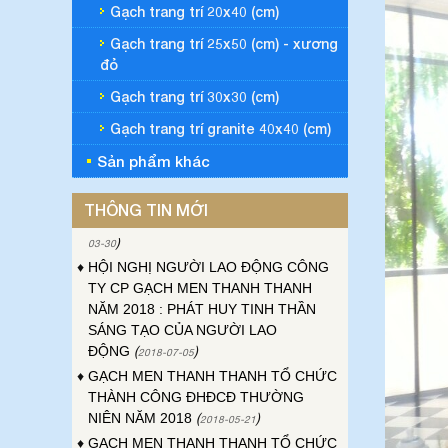
Gạch trang trí 20x40 (cm)
Gạch trang trí 25x50 (cm) - xương
♦
ĐẠI HỘI ĐỒNG CỔ ĐÔNG THƯỜNG
đỏ
NIÊN CÔNG TY GẠCH MEN THANH
THANH NĂM 2023
(
)
2023-04-24
Gạch trang trí 30x30 (cm)
♦
ĐẠI HỘI CÔNG ĐOÀN CƠ SỞ CÔNG
Gạch trang trí granite 40x40 (cm)
TY GẠCH MEN THANH THANH LẦN
THỨ XVI, NHIỆM KỲ 2023-2028
(
Sản phẩm khác
2023-
)
03-30
♦
HỘI NGHỊ NGƯỜI LAO ĐỘNG CÔNG
THÔNG TIN MỚI
TY CP GẠCH MEN THANH THANH
NĂM 2018 : PHÁT HUY TINH THẦN
SÁNG TẠO CỦA NGƯỜI LAO
ĐỘNG
(
)
2018-07-05
♦
GẠCH MEN THANH THANH TỔ CHỨC
THÀNH CÔNG ĐHĐCĐ THƯỜNG
NIÊN NĂM 2018
(
)
2018-05-21
♦
GẠCH MEN THANH THANH TỔ CHỨC
HỘI NGHỊ TỔNG KẾT TÌNH HÌNH
SXKD NĂM 2017 VÀ TRIỂN KHAI
HOẠT ĐỘNG SXKD NĂM 2018
(
2018-01-