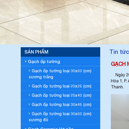
Tin tức
SẢN PHẨM
Gạch ốp tường
GẠCH 
Gạch ốp tường loại 30x60 (cm)
Ngày 26 
xương trắng
Hòa 1, P.
Gạch ốp tường loại 20x25 (cm)
Thanh.
Gạch ốp tường loại 25x40 (cm)
Gạch ốp tường loại 30x45 (cm)
Gạch ốp tường loại 30x60 (cm)
xương đỏ