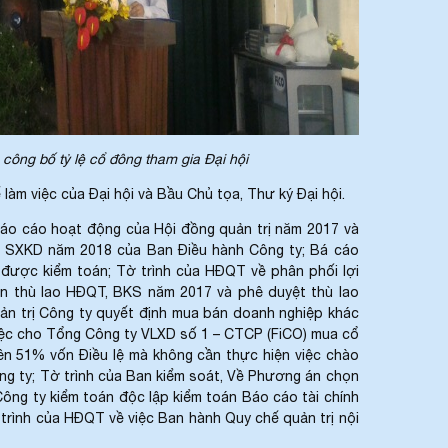
ông bố tỷ lệ cổ đông tham gia Đại hội
m việc của Đại hội và Bầu Chủ tọa, Thư ký Đại hội.
o cáo hoạt động của Hội đồng quản trị năm 2017 và
 SXKD năm 2018 của Ban Điều hành Công ty; Bá cáo
 được kiểm toán; Tờ trình của HĐQT về phân phối lợi
án thù lao HĐQT, BKS năm 2017 và phê duyệt thù lao
n trị Công ty quyết định mua bán doanh nghiệp khác
iệc cho Tổng Công ty VLXD số 1 – CTCP (FiCO) mua cổ
n 51% vốn Điều lệ mà không cần thực hiện việc chào
ng ty; Tờ trình của Ban kiểm soát, Về Phương án chọn
ông ty kiểm toán độc lập kiểm toán Báo cáo tài chính
trình của HĐQT về việc Ban hành Quy chế quản trị nội