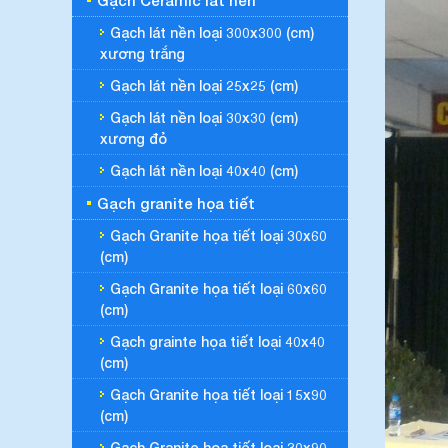
Gạch Ceramic lát nền
Gạch lát nền loại 300x300 (cm)
xương trắng
Gạch lát nền loại 25x25 (cm)
Gạch lát nền loại 30x30 (cm)
xương đỏ
Gạch lát nền loại 40x40 (cm)
Gạch granite họa tiết
Gạch Granite họa tiết loại 30x60
(cm)
Gạch Granite họa tiết loại 60x60
(cm)
Gạch grainte họa tiết loại 40x40
(cm)
Gạch Granite họa tiết loại 15x90
(cm)
Gạch Granite họa tiết loại 30x90