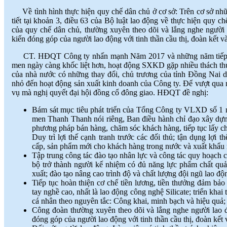
Về tình hình thực hiện quy chế dân chủ ở cơ sở: Trên cơ sở nhữ
tiết tại khoản 3, điều 63 của Bộ luật lao động về thực hiện quy c
của quy chế dân chủ, thường xuyên theo dõi và lắng nghe người 
kiến đóng góp của người lao động với tinh thần cầu thị, đoàn kết và
CT. HĐQT Công ty nhấn mạnh Năm 2017 và những năm tiếp theo
men ngày càng khốc liệt hơn, hoạt động SXKD gặp nhiều thách t
của nhà nước có những thay đổi, chủ trương của tỉnh Đồng Nai d
nhỏ đến hoạt động sản xuất kinh doanh của Công ty. Để vượt qua 
vụ mà nghị quyết đại hội đồng cổ đông giao. HĐQT đề nghị:
Bám sát mục tiêu phát triển của Tổng Công ty VLXD số 1 n
men Thanh Thanh nói riêng, Ban điều hành chỉ đạo xây dựng 
phương pháp bán hàng, chăm sóc khách hàng, tiếp tục lấy chỉ 
Duy trì lợi thế cạnh tranh trước các đối thủ; tận dụng lợi
cấp, sản phẩm mới cho khách hàng trong nước và xuất khẩu 
Tập trung công tác đào tạo nhân lực và công tác quy hoạch c
bộ trở thành người kế nhiệm có đủ năng lực phẩm chất quả
xuất; đào tạo nâng cao trình độ và chất lượng đội ngũ lao độ
Tiếp tục hoàn thiện cơ chế tiền lương, tiền thưởng đảm bảo 
tay nghề cao, nhất là lao động công nghệ Silicate; triển khai 
cá nhân theo nguyên tắc: Công khai, minh bạch và hiệu quả;
Công đoàn thường xuyên theo dõi và lắng nghe người lao đ
đóng góp của người lao động với tinh thần cầu thị, đoàn kết v