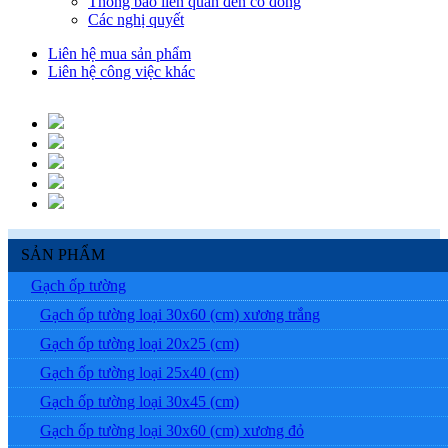
Thông báo liên quan đến cổ đông
Các nghị quyết
Liên hệ mua sản phẩm
Liên hệ công việc khác
SẢN PHẨM
Gạch ốp tường
Gạch ốp tường loại 30x60 (cm) xương trắng
Gạch ốp tường loại 20x25 (cm)
Gạch ốp tường loại 25x40 (cm)
Gạch ốp tường loại 30x45 (cm)
Gạch ốp tường loại 30x60 (cm) xương đỏ