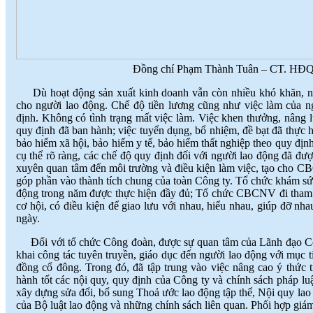
Đồng chí Phạm Thành Tuân – CT. HĐQT 
Dù hoạt động sản xuất kinh doanh vẫn còn nhiều khó khăn, nh
cho người lao động. Chế độ tiền lương cũng như việc làm của ng
định. Không có tình trạng mất việc làm. Việc khen thưởng, nâng 
quy định đã ban hành; việc tuyển dụng, bổ nhiệm, đề bạt đã thực 
bảo hiểm xã hội, bảo hiểm y tế, bảo hiểm thất nghiệp theo quy đ
cụ thể rõ ràng, các chế độ quy định đối với người lao động đã đư
xuyên quan tâm đến môi trường và điều kiện làm việc, tạo cho CB
góp phần vào thành tích chung của toàn Công ty. Tổ chức khám s
động trong năm được thực hiện đầy đủ; Tổ chức CBCNV đi tham q
cơ hội, có điều kiện để giao lưu với nhau, hiểu nhau, giúp đỡ nh
ngày.
Đối với tổ chức Công đoàn, được sự quan tâm của Lãnh đạo Công
khai công tác tuyên truyền, giáo dục đến người lao động với mục t
đồng cổ đông. Trong đó, đã tập trung vào việc nâng cao ý thức 
hành tốt các nội quy, quy định của Công ty và chính sách pháp l
xây dựng sửa đổi, bổ sung Thoả ước lao động tập thể, Nội quy 
của Bộ luật lao động và những chính sách liên quan. Phối hợp giám