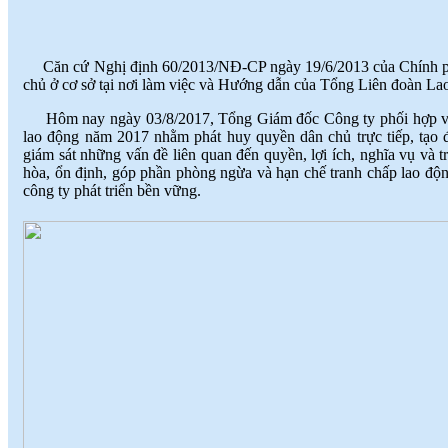
NGƯỜI LAO ĐỘNG
(
)
2018-07-05
♦
GẠCH MEN THANH THANH TỔ
CHỨC THÀNH CÔNG ĐHĐCĐ
Căn cứ Nghị định 60/2013/NĐ-CP ngày 19/6/2013 của Chính ph
THƯỜNG NIÊN NĂM 2018
(
)
2018-05-21
chủ ở cơ sở tại nơi làm việc và Hướng dẫn của Tổng Liên đoàn L
♦
GẠCH MEN THANH THANH TỔ
CHỨC HỘI NGHỊ TỔNG KẾT
Hôm nay ngày 03/8/2017, Tổng Giám đốc Công ty phối hợp với
TÌNH HÌNH SXKD NĂM 2017 VÀ
lao động năm 2017 nhằm phát huy quyền dân chủ trực tiếp, tạo đ
TRIỂN KHAI HOẠT ĐỘNG SXKD
giám sát những vấn đề liên quan đến quyền, lợi ích, nghĩa vụ và
NĂM 2018
(
)
2018-01-17
hòa, ổn định, góp phần phòng ngừa và hạn chế tranh chấp lao độn
♦
CÔNG ĐOÀN CÔNG TY GẠCH
công ty phát triển bền vững.
MEN THANH THANH TỔ CHỨC
THÀNH CÔNG ĐẠI HỘI NHIỆM
KỲ XV (2017 - 2022)
(
)
2017-10-04
♦
GẠCH MEN THANH THANH TỔ
CHỨC HỘI THAO MỪNG NGÀY
CÁCH MẠNG THÁNG 8 VÀ
QUỐC KHÁNH 2/9.
(
)
2017-10-02
♦
GẠCH MEN THANH THANH TỔ
CHỨC THÀNH CÔNG HỘI NGHỊ
ĐẠI BIỂU NGƯỜI LAO ĐỘNG
NĂM 2017
(
)
2017-10-02
♦
Sử dụng vật liệu thân thiện với môi
trường và an toàn cho người sử