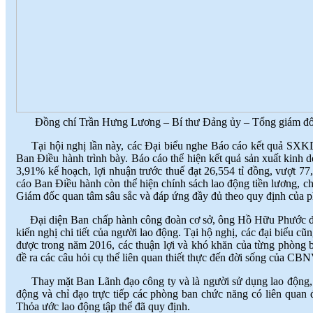
Đồng chí Trần Hưng Lương – Bí thư Đảng ủy – Tổng giám đốc C
Tại hội nghị lần này, các Đại biểu nghe Báo cáo kết quả SX
Ban Điều hành trình bày. Báo cáo thể hiện kết quả sản xuất kinh 
3,91% kế hoạch, lợi nhuận trước thuế đạt 26,554 tỉ đồng, vượt 7
cáo Ban Điều hành còn thể hiện chính sách lao động tiền lương, 
Giám đốc quan tâm sâu sắc và đáp ứng đầy đủ theo quy định của ph
Đại diện Ban chấp hành công đoàn cơ sở, ông Hồ Hữu Phước đã 
kiến nghị chi tiết của người lao động. Tại hộ nghị, các đại biểu cũ
được trong năm 2016, các thuận lợi và khó khăn của từng phòng 
đề ra các câu hỏi cụ thể liên quan thiết thực đến đời sống của 
Thay mặt Ban Lãnh đạo công ty và là người sử dụng lao động, Tổ
động và chỉ đạo trực tiếp các phòng ban chức năng có liên quan 
Thỏa ước lao động tập thể đã quy định.