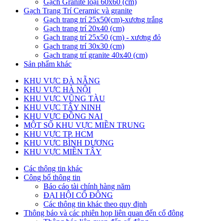
Gạch Granite loại 60x60 (cm)
Gạch Trang Trí Ceramic và granite
Gạch trang trí 25x50(cm)-xương trắng
Gạch trang trí 20x40 (cm)
Gạch trang trí 25x50 (cm) - xương đỏ
Gạch trang trí 30x30 (cm)
Gạch trang trí granite 40x40 (cm)
Sản phẩm khác
KHU VỰC ĐÀ NẴNG
KHU VỰC HÀ NỘI
KHU VỰC VŨNG TÀU
KHU VỰC TÂY NINH
KHU VỰC ĐỒNG NAI
MỘT SỐ KHU VỰC MIỀN TRUNG
KHU VỰC TP. HCM
KHU VỰC BÌNH DƯƠNG
KHU VỰC MIỀN TÂY
Các thông tin khác
Công bố thông tin
Báo cáo tài chính hàng năm
ĐẠI HỘI CỔ ĐÔNG
Các thông tin khác theo quy định
Thông báo và các phiên họp liên quan đến cổ đông