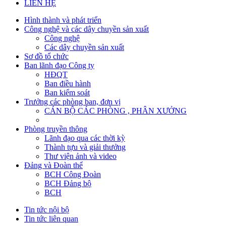
LIÊN HỆ
Hình thành và phát triển
Công nghệ và các dây chuyền sản xuất
Công nghệ
Các dây chuyền sản xuất
Sơ đồ tổ chức
Ban lãnh đạo Công ty
HĐQT
Ban điều hành
Ban kiểm soát
Trưởng các phòng ban, đơn vị
CÁN BỘ CÁC PHÒNG , PHÂN XƯỞNG
Phòng truyền thông
Lãnh đạo qua các thời kỳ
Thành tựu và giải thưởng
Thư viện ảnh và video
Đảng và Đoàn thể
BCH Công Đoàn
BCH Đảng bộ
BCH
Tin tức nội bộ
Tin tức liên quan