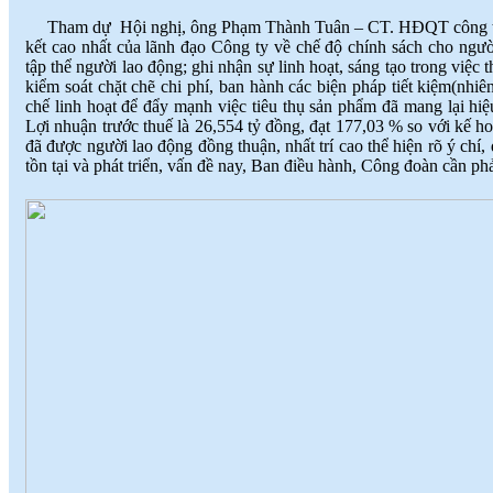
Tham dự Hội nghị, ông Phạm Thành Tuân – CT. HĐQT công ty đã
kết cao nhất của lãnh đạo Công ty về chế độ chính sách cho ngư
tập thể người lao động; ghi nhận sự linh hoạt, sáng tạo trong việc
kiểm soát chặt chẽ chi phí, ban hành các biện pháp tiết kiệm(nh
chế linh hoạt để đẩy mạnh việc tiêu thụ sản phẩm đã mang lại hiệ
Lợi nhuận trước thuế là 26,554 tỷ đồng, đạt 177,03 % so với kế h
đã được người lao động đồng thuận, nhất trí cao thể hiện rõ ý chí
tồn tại và phát triển, vấn đề nay, Ban điều hành, Công đoàn cần phả