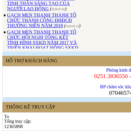
NGƯỜI LAO ĐỘNG
(
)
2018-07-05
♦
GẠCH MEN THANH THANH TỔ
CHỨC THÀNH CÔNG ĐHĐCĐ
THƯỜNG NIÊN NĂM 2018
(
)
2018-05-21
♦
GẠCH MEN THANH THANH TỔ
CHỨC HỘI NGHỊ TỔNG KẾT
TÌNH HÌNH SXKD NĂM 2017 VÀ
TRIỂN KHAI HOẠT ĐỘNG SXKD
NĂM 2018
(
)
2018-01-17
♦
CÔNG ĐOÀN CÔNG TY GẠCH
MEN THANH THANH TỔ CHỨC
HỖ TRỢ KHÁCH HÀNG
THÀNH CÔNG ĐẠI HỘI NHIỆM
KỲ XV (2017 - 2022)
(
)
Phòng kinh d
2017-10-04
0251.3836550 
♦
GẠCH MEN THANH THANH TỔ
CHỨC HỘI THAO MỪNG NGÀY
BP chăm sóc khá
CÁCH MẠNG THÁNG 8 VÀ
0704657
QUỐC KHÁNH 2/9.
(
)
2017-10-02
♦
GẠCH MEN THANH THANH TỔ
CHỨC THÀNH CÔNG HỘI NGHỊ
THỐNG KÊ TRUY CẬP
ĐẠI BIỂU NGƯỜI LAO ĐỘNG
NĂM 2017
(
)
2017-10-02
♦
Sử dụng vật liệu thân thiện với môi
Tổng truy cập:
trường và an toàn cho người sử
12365898