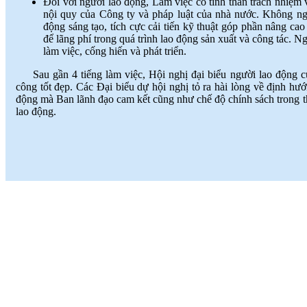
Đối với người lao động, Làm việc có tinh thần trách nhiệm
nội quy của Công ty và pháp luật của nhà nước. Không ng
động sáng tạo, tích cực cải tiến kỹ thuật góp phần nâng c
để lãng phí trong quá trình lao động sản xuất và công tác. 
làm việc, cống hiến và phát triển.
Sau gần 4 tiếng làm việc, Hội nghị đại biểu người lao động 
công tốt đẹp. Các Đại biểu dự hội nghị tỏ ra hài lòng về định hướ
động mà Ban lãnh đạo cam kết cũng như chế độ chính sách trong th
lao động.