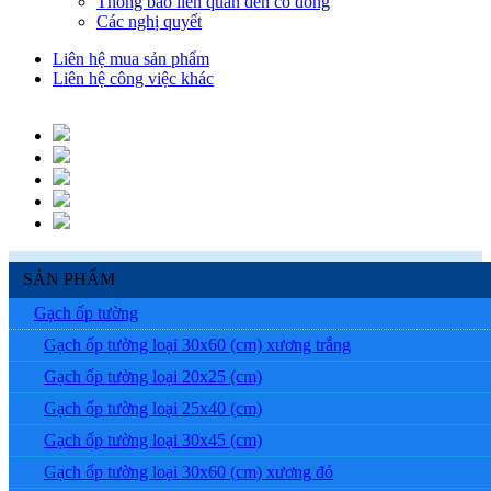
Thông báo liên quan đến cổ đông
Các nghị quyết
Liên hệ mua sản phẩm
Liên hệ công việc khác
SẢN PHẨM
Gạch ốp tường
Gạch ốp tường loại 30x60 (cm) xương trắng
Gạch ốp tường loại 20x25 (cm)
Gạch ốp tường loại 25x40 (cm)
Gạch ốp tường loại 30x45 (cm)
Gạch ốp tường loại 30x60 (cm) xương đỏ