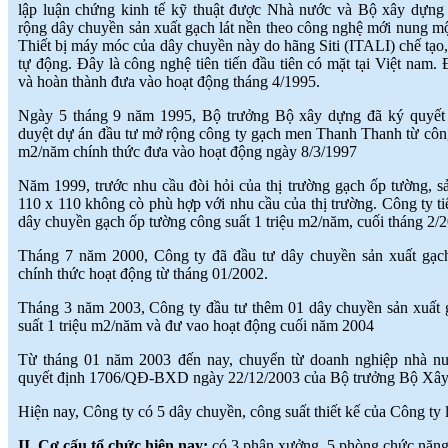
trường và an toàn cho người sử
lập luận chứng kinh tế kỹ thuật được Nhà nước và Bộ xây dựng
dụng
(
)
2017-09-06
rộng dây chuyền sản xuất gạch lát nền theo công nghệ mới nung một
♦
Với nhiều ưu điểm nổi bật, sản phẩm
Thiết bị máy móc của dây chuyền này do hãng Siti (ITALI) chế tạo
gạch ốp lát ứng dụng công nghệ nano
tự động. Đây là công nghệ tiên tiến đầu tiên có mặt tại Việt nam
sẽ là lựa chọn thích hợp
(
)
và hoàn thành đưa vào hoạt động tháng 4/1995.
2017-09-06
♦
Công nghệ nano là quy trình liên quan
Ngày 5 tháng 9 năm 1995, Bộ trưởng Bộ xây dựng đã ký quyế
đến việc thiết kế, phân tích, chế tạo
duyệt dự án đầu tư mở rộng công ty gạch men Thanh Thanh từ công 
(
)
2017-09-06
m2/năm chính thức đưa vào hoạt động ngày 8/3/1997
♦
Dòng sản phẩm gạch ốp lát ứng dụng
công nghệ Nano thường có độ bóng
Năm 1999, trước nhu cầu đòi hỏi của thị trường gạch ốp tường, 
cao
(
)
2017-09-06
110 x 110 không cò phù hợp với nhu cầu của thị trường. Công ty ti
♦
Ứng dụng công nghệ nano trong sản
dây chuyền gạch ốp tường công suất 1 triệu m2/năm, cuối tháng 2/2
xuất gạch men
(
)
2017-09-06
Tháng 7 năm 2000, Công ty đã đầu tư dây chuyền sản xuất gạch 
chính thức hoạt động từ tháng 01/2002.
Tháng 3 năm 2003, Công ty đầu tư thêm 01 dây chuyền sản xuất 
suất 1 triệu m2/năm và đư vao hoạt động cuối năm 2004
Từ tháng 01 năm 2003 đến nay, chuyển từ doanh nghiệp nhà nư
quyết định 1706/QĐ-BXD ngày 22/12/2003 của Bộ trưởng Bộ Xâ
Hiện nay, Công ty có 5 dây chuyền, công suất thiết kế của Công ty 
II. Cơ cấu tổ chức hiện nay:
có 3 phân xưởng, 5 phòng chức năn