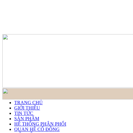
TRANG CHỦ
GIỚI THIỆU
TIN TỨC
SẢN PHẨM
HỆ THỐNG PHÂN PHỐI
QUAN HỆ CỔ ĐÔNG