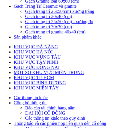
Gạch Granite loại 60x60 (cm)
Gạch Trang Trí Ceramic và granite
Gạch trang trí 25x50(cm)-xương trắng
Gạch trang trí 20x40 (cm)
Gạch trang trí 25x50 (cm) - xương đỏ
Gạch trang trí 30x30 (cm)
Gạch trang trí granite 40x40 (cm)
Sản phẩm khác
KHU VỰC ĐÀ NẴNG
KHU VỰC HÀ NỘI
KHU VỰC VŨNG TÀU
KHU VỰC TÂY NINH
KHU VỰC ĐỒNG NAI
MỘT SỐ KHU VỰC MIỀN TRUNG
KHU VỰC TP. HCM
KHU VỰC BÌNH DƯƠNG
KHU VỰC MIỀN TÂY
Các thông tin khác
Công bố thông tin
Báo cáo tài chính hàng năm
ĐẠI HỘI CỔ ĐÔNG
Các thông tin khác theo quy định
Thông báo và các phiên họp liên quan đến cổ đông