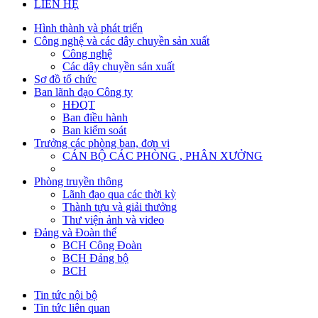
LIÊN HỆ
Hình thành và phát triển
Công nghệ và các dây chuyền sản xuất
Công nghệ
Các dây chuyền sản xuất
Sơ đồ tổ chức
Ban lãnh đạo Công ty
HĐQT
Ban điều hành
Ban kiểm soát
Trưởng các phòng ban, đơn vị
CÁN BỘ CÁC PHÒNG , PHÂN XƯỞNG
Phòng truyền thông
Lãnh đạo qua các thời kỳ
Thành tựu và giải thưởng
Thư viện ảnh và video
Đảng và Đoàn thể
BCH Công Đoàn
BCH Đảng bộ
BCH
Tin tức nội bộ
Tin tức liên quan