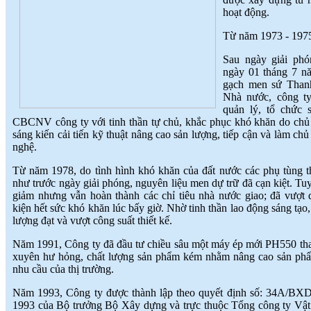
TINH THẦN SÁNG TẠO CỦA
hoạt động.
NGƯỜI LAO ĐỘNG
(
)
2018-07-05
Từ năm 1973 - 1975 
♦
GẠCH MEN THANH THANH TỔ
CHỨC THÀNH CÔNG ĐHĐCĐ
Sau ngày giải ph
THƯỜNG NIÊN NĂM 2018
(
)
2018-05-21
ngày 01 tháng 7 n
♦
GẠCH MEN THANH THANH TỔ
gạch men sứ Than
CHỨC HỘI NGHỊ TỔNG KẾT
Nhà nước, công t
TÌNH HÌNH SXKD NĂM 2017 VÀ
quản lý, tổ chức 
TRIỂN KHAI HOẠT ĐỘNG SXKD
CBCNV công ty với tinh thần tự chủ, khắc phục khó khăn do chủ c
NĂM 2018
(
)
2018-01-17
sáng kiến cải tiến kỹ thuật nâng cao sản lượng, tiếp cận và làm chủ
♦
CÔNG ĐOÀN CÔNG TY GẠCH
nghệ.
MEN THANH THANH TỔ CHỨC
THÀNH CÔNG ĐẠI HỘI NHIỆM
Từ năm 1978, do tình hình khó khăn của đất nước các phụ tùng 
KỲ XV (2017 - 2022)
(
)
như trước ngày giải phóng, nguyên liệu men dự trữ đã cạn kiệt. Tu
2017-10-04
giảm nhưng vẫn hoàn thành các chỉ tiêu nhà nước giao; đã vượt 
♦
GẠCH MEN THANH THANH TỔ
kiện hết sức khó khăn lúc bấy giờ. Nhờ tinh thần lao động sáng t
CHỨC HỘI THAO MỪNG NGÀY
lượng đạt và vượt công suất thiết kế.
CÁCH MẠNG THÁNG 8 VÀ
QUỐC KHÁNH 2/9.
(
)
2017-10-02
Năm 1991, Công ty đã đầu tư chiều sâu một máy ép mới PH550 tha
♦
GẠCH MEN THANH THANH TỔ
xuyên hư hỏng, chất lượng sản phẩm kém nhằm nâng cao sản phẩ
CHỨC THÀNH CÔNG HỘI NGHỊ
nhu cầu của thị trường.
ĐẠI BIỂU NGƯỜI LAO ĐỘNG
NĂM 2017
(
)
2017-10-02
Năm 1993, Công ty được thành lập theo quyết định số: 34A/BX
♦
Sử dụng vật liệu thân thiện với môi
1993 của Bộ trưởng Bộ Xây dựng và trực thuộc Tổng công ty Vật 