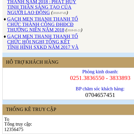
TINH THẦN SÁNG TẠO CỦA
NGƯỜI LAO ĐỘNG
(
)
2018-07-05
♦
GẠCH MEN THANH THANH TỔ
CHỨC THÀNH CÔNG ĐHĐCĐ
THƯỜNG NIÊN NĂM 2018
(
)
2018-05-21
♦
GẠCH MEN THANH THANH TỔ
CHỨC HỘI NGHỊ TỔNG KẾT
TÌNH HÌNH SXKD NĂM 2017 VÀ
TRIỂN KHAI HOẠT ĐỘNG SXKD
NĂM 2018
(
)
2018-01-17
♦
CÔNG ĐOÀN CÔNG TY GẠCH
HỖ TRỢ KHÁCH HÀNG
MEN THANH THANH TỔ CHỨC
THÀNH CÔNG ĐẠI HỘI NHIỆM
Phòng kinh doanh:
KỲ XV (2017 - 2022)
(
)
0251.3836550 - 3833893
2017-10-04
♦
GẠCH MEN THANH THANH TỔ
BP chăm sóc khách hàng:
CHỨC HỘI THAO MỪNG NGÀY
0704657451
CÁCH MẠNG THÁNG 8 VÀ
QUỐC KHÁNH 2/9.
(
)
2017-10-02
♦
GẠCH MEN THANH THANH TỔ
THỐNG KÊ TRUY CẬP
CHỨC THÀNH CÔNG HỘI NGHỊ
ĐẠI BIỂU NGƯỜI LAO ĐỘNG
NĂM 2017
(
)
Tổng truy cập:
2017-10-02
♦
Sử dụng vật liệu thân thiện với môi
12356475