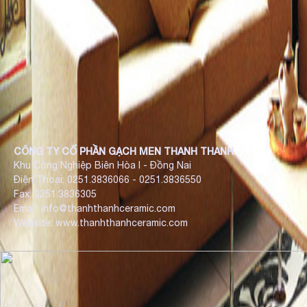
CÔNG TY CỔ PHẦN GẠCH MEN THANH THANH
Khu Công Nghiệp Biên Hòa I - Đồng Nai
Điện Thoại: 0251.3836066 - 0251.3836550
Fax: 0251.3836305
Email: info@thanhthanhceramic.com
Website: www.thanhthanhceramic.com