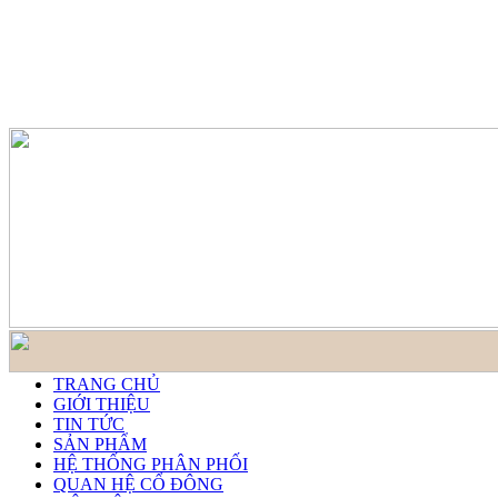
TRANG CHỦ
GIỚI THIỆU
TIN TỨC
SẢN PHẨM
HỆ THỐNG PHÂN PHỐI
QUAN HỆ CỔ ĐÔNG