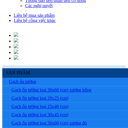
Thông báo liên quan đến cổ đông
Các nghị quyết
Liên hệ mua sản phẩm
Liên hệ công việc khác
SẢN PHẨM
Gạch ốp tường
Gạch ốp tường loại 30x60 (cm) xương trắng
Gạch ốp tường loại 20x25 (cm)
Gạch ốp tường loại 25x40 (cm)
Gạch ốp tường loại 30x45 (cm)
Gạch ốp tường loại 30x60 (cm) xương đỏ