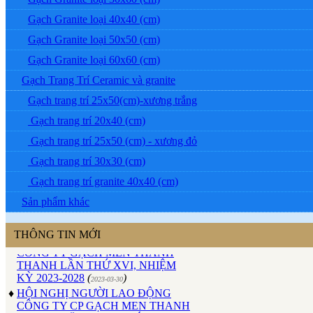
Gạch Granite loại 40x40 (cm)
Gạch Granite loại 50x50 (cm)
Gạch Granite loại 60x60 (cm)
Gạch Trang Trí Ceramic và granite
Gạch trang trí 25x50(cm)-xương trắng
Gạch trang trí 20x40 (cm)
Gạch trang trí 25x50 (cm) - xương đỏ
Gạch trang trí 30x30 (cm)
♦
ĐẠI HỘI ĐỒNG CỔ ĐÔNG
Gạch trang trí granite 40x40 (cm)
THƯỜNG NIÊN CÔNG TY GẠCH
Sản phẩm khác
MEN THANH THANH NĂM
2023
(
)
2023-04-24
♦
ĐẠI HỘI CÔNG ĐOÀN CƠ SỞ
THÔNG TIN MỚI
CÔNG TY GẠCH MEN THANH
THANH LẦN THỨ XVI, NHIỆM
KỲ 2023-2028
(
)
2023-03-30
♦
HỘI NGHỊ NGƯỜI LAO ĐỘNG
CÔNG TY CP GẠCH MEN THANH
THANH NĂM 2018 : PHÁT HUY