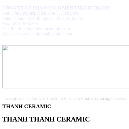
trường và an toàn cho người sử
dụng
(
)
CÔNG TY CỔ PHẦN GẠCH MEN THANH THANH
2017-09-06
♦
Với nhiều ưu điểm nổi bật, sản phẩm
Khu Công Nghiệp Biên Hòa I - Đồng Nai
gạch ốp lát ứng dụng công nghệ nano
Điện Thoại: 0251.3836066 - 0251.3836550
sẽ là lựa chọn thích hợp
(
)
Fax: 0251.3836305
2017-09-06
Email: info@thanhthanhceramic.com
♦
Công nghệ nano là quy trình liên quan
Website: www.thanhthanhceramic.com
đến việc thiết kế, phân tích, chế tạo
(
)
2017-09-06
♦
Dòng sản phẩm gạch ốp lát ứng dụng
công nghệ Nano thường có độ bóng
cao
(
)
2017-09-06
♦
Ứng dụng công nghệ nano trong sản
xuất gạch men
(
)
2017-09-06
Copyright © 2017 - THANH THANH JOINT STOCK COMPANY. All Rights Reserved.
THANH CERAMIC
THANH THANH CERAMIC