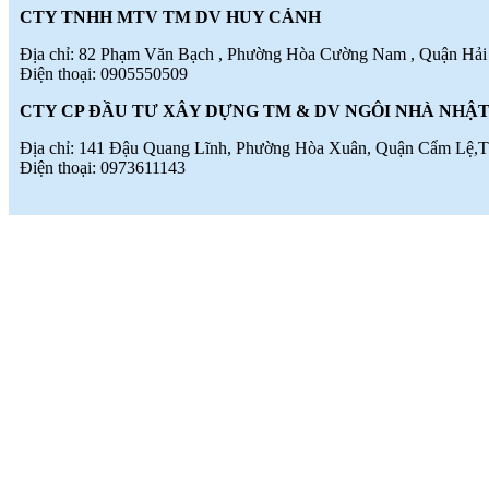
TINH THẦN SÁNG TẠO CỦA
CTY TNHH MTV TM DV HUY CẢNH
NGƯỜI LAO ĐỘNG
(
)
2018-07-05
Địa chỉ: 82 Phạm Văn Bạch , Phường Hòa Cường Nam , Quận Hải
♦
GẠCH MEN THANH THANH TỔ
Điện thoại: 0905550509
CHỨC THÀNH CÔNG ĐHĐCĐ
THƯỜNG NIÊN NĂM 2018
(
)
2018-05-21
CTY CP ĐẦU TƯ XÂY DỰNG TM & DV NGÔI NHÀ NHẬ
♦
GẠCH MEN THANH THANH TỔ
CHỨC HỘI NGHỊ TỔNG KẾT
Địa chỉ: 141 Đậu Quang Lĩnh, Phường Hòa Xuân, Quận Cẩm Lệ,T
TÌNH HÌNH SXKD NĂM 2017 VÀ
Điện thoại: 0973611143
TRIỂN KHAI HOẠT ĐỘNG SXKD
NĂM 2018
(
)
2018-01-17
♦
CÔNG ĐOÀN CÔNG TY GẠCH
MEN THANH THANH TỔ CHỨC
THÀNH CÔNG ĐẠI HỘI NHIỆM
KỲ XV (2017 - 2022)
(
)
2017-10-04
♦
GẠCH MEN THANH THANH TỔ
CHỨC HỘI THAO MỪNG NGÀY
CÁCH MẠNG THÁNG 8 VÀ
QUỐC KHÁNH 2/9.
(
)
2017-10-02
♦
GẠCH MEN THANH THANH TỔ
CHỨC THÀNH CÔNG HỘI NGHỊ
ĐẠI BIỂU NGƯỜI LAO ĐỘNG
NĂM 2017
(
)
2017-10-02
♦
Sử dụng vật liệu thân thiện với môi