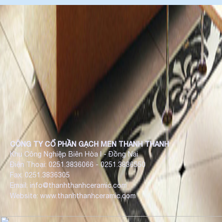
CÔNG TY CỔ PHẦN GẠCH MEN THANH THANH
Khu Công Nghiệp Biên Hòa I - Đồng Nai
Điện Thoại: 0251.3836066 - 0251.3836550
Fax: 0251.3836305
Email: info@thanhthanhceramic.com
Website: www.thanhthanhceramic.com