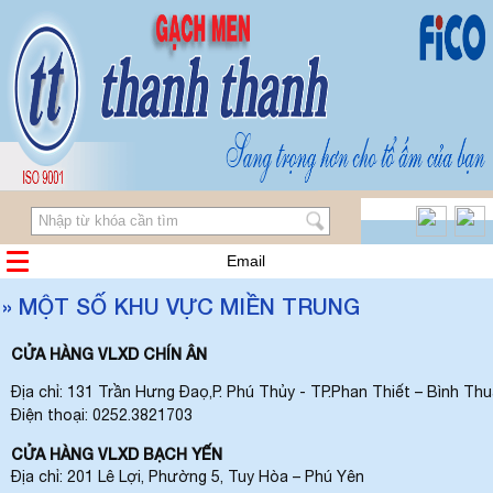
Email
» MỘT SỐ KHU VỰC MIỀN TRUNG
CỬA HÀNG VLXD CHÍN ÂN
Địa chỉ: 131 Trần Hưng Đaọ,P. Phú Thủy - TP.Phan Thiết – Bình Th
Điện thoại: 0252.3821703
CỬA HÀNG VLXD BẠCH YẾN
Địa chỉ: 201 Lê Lợi, Phường 5, Tuy Hòa – Phú Yên