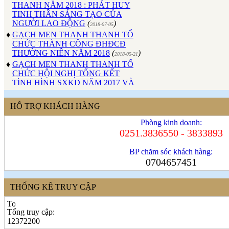
TINH THẦN SÁNG TẠO CỦA
NGƯỜI LAO ĐỘNG
(
)
2018-07-05
♦
GẠCH MEN THANH THANH TỔ
CHỨC THÀNH CÔNG ĐHĐCĐ
THƯỜNG NIÊN NĂM 2018
(
)
2018-05-21
♦
GẠCH MEN THANH THANH TỔ
CHỨC HỘI NGHỊ TỔNG KẾT
TÌNH HÌNH SXKD NĂM 2017 VÀ
TRIỂN KHAI HOẠT ĐỘNG SXKD
NĂM 2018
(
)
2018-01-17
♦
CÔNG ĐOÀN CÔNG TY GẠCH
HỖ TRỢ KHÁCH HÀNG
MEN THANH THANH TỔ CHỨC
Phòng kinh doanh:
THÀNH CÔNG ĐẠI HỘI NHIỆM
0251.3836550 - 3833893
KỲ XV (2017 - 2022)
(
)
2017-10-04
♦
GẠCH MEN THANH THANH TỔ
BP chăm sóc khách hàng:
CHỨC HỘI THAO MỪNG NGÀY
0704657451
CÁCH MẠNG THÁNG 8 VÀ
QUỐC KHÁNH 2/9.
(
)
2017-10-02
♦
GẠCH MEN THANH THANH TỔ
THỐNG KÊ TRUY CẬP
CHỨC THÀNH CÔNG HỘI NGHỊ
ĐẠI BIỂU NGƯỜI LAO ĐỘNG
NĂM 2017
(
)
Tổng truy cập:
2017-10-02
♦
12372200
Sử dụng vật liệu thân thiện với môi