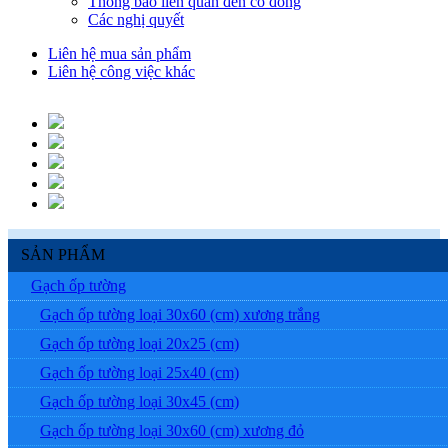
Thông báo liên quan đến cổ đông
Các nghị quyết
Liên hệ mua sản phẩm
Liên hệ công việc khác
SẢN PHẨM
Gạch ốp tường
Gạch ốp tường loại 30x60 (cm) xương trắng
Gạch ốp tường loại 20x25 (cm)
Gạch ốp tường loại 25x40 (cm)
Gạch ốp tường loại 30x45 (cm)
Gạch ốp tường loại 30x60 (cm) xương đỏ