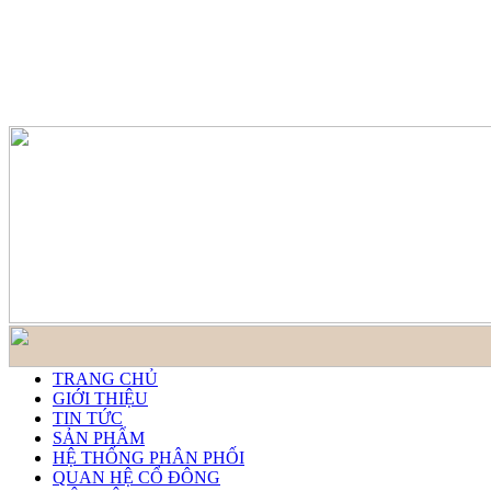
TRANG CHỦ
GIỚI THIỆU
TIN TỨC
SẢN PHẨM
HỆ THỐNG PHÂN PHỐI
QUAN HỆ CỔ ĐÔNG