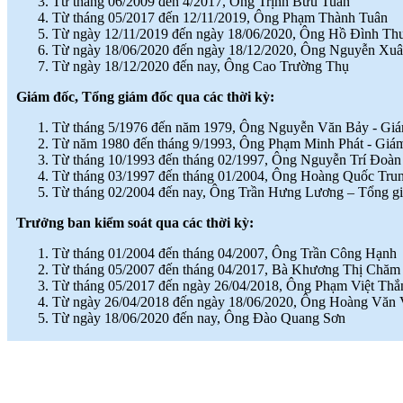
Từ tháng 06/2009 đến 4/2017, Ông Trịnh Bửu Tuân
TINH THẦN SÁNG TẠO CỦA
Từ tháng 05/2017 đến 12/11/2019, Ông Phạm Thành Tuân
NGƯỜI LAO ĐỘNG
(
)
Từ ngày 12/11/2019 đến ngày 18/06/2020, Ông Hồ Đình Th
2018-07-05
♦
GẠCH MEN THANH THANH TỔ
Từ ngày 18/06/2020 đến ngày 18/12/2020, Ông Nguyễn Xu
CHỨC THÀNH CÔNG ĐHĐCĐ
Từ ngày 18/12/2020 đến nay, Ông Cao Trường Thụ
THƯỜNG NIÊN NĂM 2018
(
)
2018-05-21
Giám đốc, Tổng giám đốc qua các thời kỳ:
♦
GẠCH MEN THANH THANH TỔ
CHỨC HỘI NGHỊ TỔNG KẾT
Từ tháng 5/1976 đến năm 1979, Ông Nguyễn Văn Bảy - Gi
TÌNH HÌNH SXKD NĂM 2017 VÀ
Từ năm 1980 đến tháng 9/1993, Ông Phạm Minh Phát - Giá
TRIỂN KHAI HOẠT ĐỘNG SXKD
Từ tháng 10/1993 đến tháng 02/1997, Ông Nguyễn Trí Đoàn
NĂM 2018
(
)
2018-01-17
Từ tháng 03/1997 đến tháng 01/2004, Ông Hoàng Quốc Tru
♦
CÔNG ĐOÀN CÔNG TY GẠCH
Từ tháng 02/2004 đến nay, Ông Trần Hưng Lương – Tổng g
MEN THANH THANH TỔ CHỨC
THÀNH CÔNG ĐẠI HỘI NHIỆM
Trưởng ban kiểm soát qua các thời kỳ:
KỲ XV (2017 - 2022)
(
)
2017-10-04
Từ tháng 01/2004 đến tháng 04/2007, Ông Trần Công Hạnh
♦
GẠCH MEN THANH THANH TỔ
Từ tháng 05/2007 đến tháng 04/2017, Bà Khương Thị Chăm
CHỨC HỘI THAO MỪNG NGÀY
Từ tháng 05/2017 đến ngày 26/04/2018, Ông Phạm Việt Thắ
CÁCH MẠNG THÁNG 8 VÀ
Từ ngày 26/04/2018 đến ngày 18/06/2020, Ông Hoàng Văn
QUỐC KHÁNH 2/9.
(
)
2017-10-02
Từ ngày 18/06/2020 đến nay, Ông Đào Quang Sơn
♦
GẠCH MEN THANH THANH TỔ
CHỨC THÀNH CÔNG HỘI NGHỊ
ĐẠI BIỂU NGƯỜI LAO ĐỘNG
NĂM 2017
(
)
2017-10-02
♦
Sử dụng vật liệu thân thiện với môi