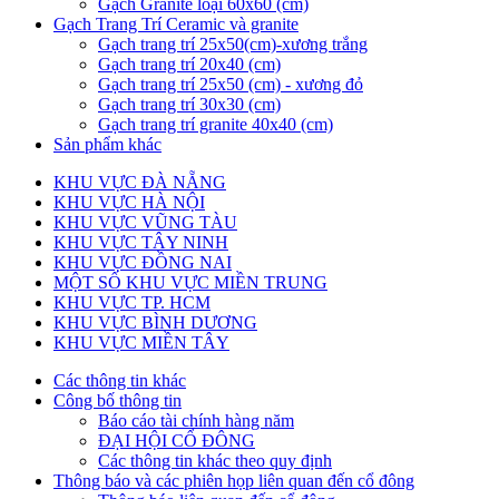
Gạch Granite loại 60x60 (cm)
Gạch Trang Trí Ceramic và granite
Gạch trang trí 25x50(cm)-xương trắng
Gạch trang trí 20x40 (cm)
Gạch trang trí 25x50 (cm) - xương đỏ
Gạch trang trí 30x30 (cm)
Gạch trang trí granite 40x40 (cm)
Sản phẩm khác
KHU VỰC ĐÀ NẴNG
KHU VỰC HÀ NỘI
KHU VỰC VŨNG TÀU
KHU VỰC TÂY NINH
KHU VỰC ĐỒNG NAI
MỘT SỐ KHU VỰC MIỀN TRUNG
KHU VỰC TP. HCM
KHU VỰC BÌNH DƯƠNG
KHU VỰC MIỀN TÂY
Các thông tin khác
Công bố thông tin
Báo cáo tài chính hàng năm
ĐẠI HỘI CỔ ĐÔNG
Các thông tin khác theo quy định
Thông báo và các phiên họp liên quan đến cổ đông