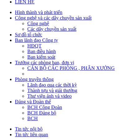
LIÊN HỆ
Hình thành và phát triển
Công nghệ và các dây chuyền sản xuất
Công nghệ
Các dây chuyền sản xuất
Sơ đồ tổ chức
Ban lãnh đạo Công ty
HĐQT
Ban điều hành
Ban kiểm soát
Trưởng các phòng ban, đơn vị
CÁN BỘ CÁC PHÒNG , PHÂN XƯỞNG
Phòng truyền thông
Lãnh đạo qua các thời kỳ
Thành tựu và giải thưởng
Thư viện ảnh và video
Đảng và Đoàn thể
BCH Công Đoàn
BCH Đảng bộ
BCH
Tin tức nội bộ
Tin tức liên quan