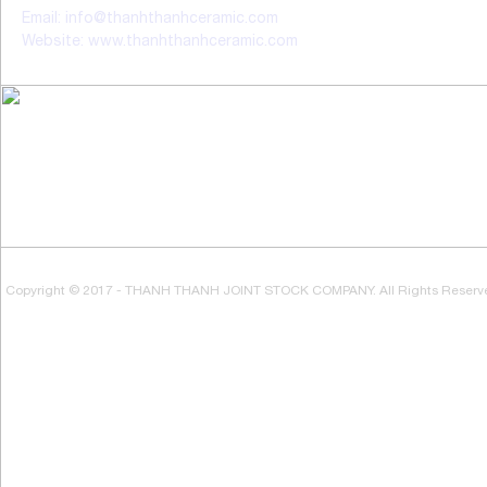
Email: info@thanhthanhceramic.com
Website: www.thanhthanhceramic.com
Copyright © 2017 - THANH THANH JOINT STOCK COMPANY. All Rights Reserv