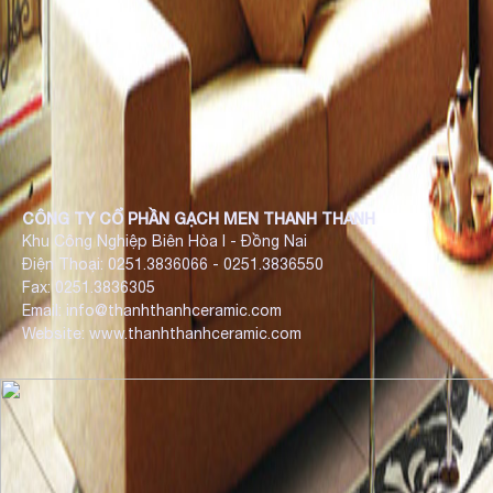
CÔNG TY CỔ PHẦN GẠCH MEN THANH THANH
Khu Công Nghiệp Biên Hòa I - Đồng Nai
Điện Thoại: 0251.3836066 - 0251.3836550
Fax: 0251.3836305
Email: info@thanhthanhceramic.com
Website: www.thanhthanhceramic.com