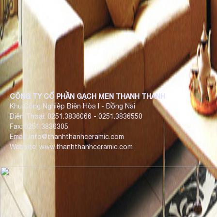
CÔNG TY CỔ PHẦN GẠCH MEN THANH THANH
Khu Công Nghiệp Biên Hòa I - Đồng Nai
Điện Thoại: 0251.3836066 - 0251.3836550
Fax: 0251.3836305
Email: info@thanhthanhceramic.com
Website: www.thanhthanhceramic.com