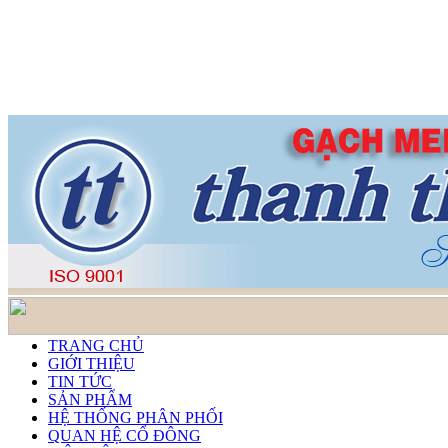
TRANG CHỦ
GIỚI THIỆU
TIN TỨC
SẢN PHẨM
HỆ THỐNG PHÂN PHỐI
QUAN HỆ CỔ ĐÔNG