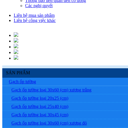
Thông báo liên quan đến cổ đông
Các nghị quyết
Liên hệ mua sản phẩm
Liên hệ công việc khác
SẢN PHẨM
Gạch ốp tường
Gạch ốp tường loại 30x60 (cm) xương trắng
Gạch ốp tường loại 20x25 (cm)
Gạch ốp tường loại 25x40 (cm)
Gạch ốp tường loại 30x45 (cm)
Gạch ốp tường loại 30x60 (cm) xương đỏ