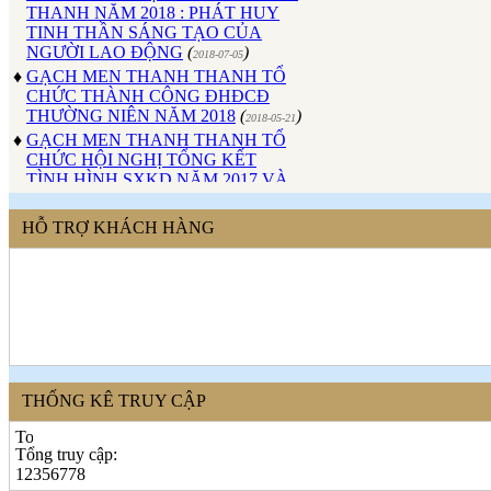
TINH THẦN SÁNG TẠO CỦA
NGƯỜI LAO ĐỘNG
(
)
2018-07-05
♦
GẠCH MEN THANH THANH TỔ
CHỨC THÀNH CÔNG ĐHĐCĐ
THƯỜNG NIÊN NĂM 2018
(
)
2018-05-21
♦
GẠCH MEN THANH THANH TỔ
CHỨC HỘI NGHỊ TỔNG KẾT
TÌNH HÌNH SXKD NĂM 2017 VÀ
TRIỂN KHAI HOẠT ĐỘNG SXKD
NĂM 2018
(
)
2018-01-17
♦
CÔNG ĐOÀN CÔNG TY GẠCH
HỖ TRỢ KHÁCH HÀNG
MEN THANH THANH TỔ CHỨC
THÀNH CÔNG ĐẠI HỘI NHIỆM
KỲ XV (2017 - 2022)
(
)
2017-10-04
♦
GẠCH MEN THANH THANH TỔ
CHỨC HỘI THAO MỪNG NGÀY
CÁCH MẠNG THÁNG 8 VÀ
QUỐC KHÁNH 2/9.
(
)
2017-10-02
♦
GẠCH MEN THANH THANH TỔ
THỐNG KÊ TRUY CẬP
CHỨC THÀNH CÔNG HỘI NGHỊ
ĐẠI BIỂU NGƯỜI LAO ĐỘNG
NĂM 2017
(
)
Tổng truy cập:
2017-10-02
♦
12356778
Sử dụng vật liệu thân thiện với môi