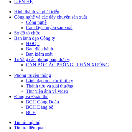
LIÊN HỆ
Hình thành và phát triển
Công nghệ và các dây chuyền sản xuất
Công nghệ
Các dây chuyền sản xuất
Sơ đồ tổ chức
Ban lãnh đạo Công ty
HĐQT
Ban điều hành
Ban kiểm soát
Trưởng các phòng ban, đơn vị
CÁN BỘ CÁC PHÒNG , PHÂN XƯỞNG
Phòng truyền thông
Lãnh đạo qua các thời kỳ
Thành tựu và giải thưởng
Thư viện ảnh và video
Đảng và Đoàn thể
BCH Công Đoàn
BCH Đảng bộ
BCH
Tin tức nội bộ
Tin tức liên quan