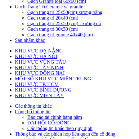
Gạch Granite loại 60x60 (cm)
Gạch Trang Trí Ceramic và granite
Gạch trang trí 25x50(cm)-xương trắng
Gạch trang trí 20x40 (cm)
Gạch trang trí 25x50 (cm) - xương đỏ
Gạch trang trí 30x30 (cm)
Gạch trang trí granite 40x40 (cm)
Sản phẩm khác
KHU VỰC ĐÀ NẴNG
KHU VỰC HÀ NỘI
KHU VỰC VŨNG TÀU
KHU VỰC TÂY NINH
KHU VỰC ĐỒNG NAI
MỘT SỐ KHU VỰC MIỀN TRUNG
KHU VỰC TP. HCM
KHU VỰC BÌNH DƯƠNG
KHU VỰC MIỀN TÂY
Các thông tin khác
Công bố thông tin
Báo cáo tài chính hàng năm
ĐẠI HỘI CỔ ĐÔNG
Các thông tin khác theo quy định
Thông báo và các phiên họp liên quan đến cổ đông