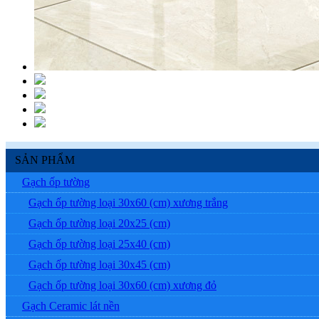
SẢN PHẨM
Gạch ốp tường
Gạch ốp tường loại 30x60 (cm) xương trắng
Gạch ốp tường loại 20x25 (cm)
Gạch ốp tường loại 25x40 (cm)
Gạch ốp tường loại 30x45 (cm)
Gạch ốp tường loại 30x60 (cm) xương đỏ
Gạch Ceramic lát nền