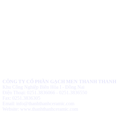
♦
GẠCH MEN THANH THANH TỔ
CHỨC THÀNH CÔNG ĐHĐCĐ
THƯỜNG NIÊN NĂM 2018
(
)
2018-05-21
♦
GẠCH MEN THANH THANH TỔ
CHỨC HỘI NGHỊ TỔNG KẾT
TÌNH HÌNH SXKD NĂM 2017 VÀ
TRIỂN KHAI HOẠT ĐỘNG SXKD
NĂM 2018
(
)
2018-01-17
♦
CÔNG ĐOÀN CÔNG TY GẠCH
MEN THANH THANH TỔ CHỨC
THÀNH CÔNG ĐẠI HỘI NHIỆM
KỲ XV (2017 - 2022)
(
)
2017-10-04
♦
GẠCH MEN THANH THANH TỔ
CHỨC HỘI THAO MỪNG NGÀY
CÔNG TY CỔ PHẦN GẠCH MEN THANH THANH
CÁCH MẠNG THÁNG 8 VÀ
Khu Công Nghiệp Biên Hòa I - Đồng Nai
QUỐC KHÁNH 2/9.
(
)
2017-10-02
Điện Thoại: 0251.3836066 - 0251.3836550
♦
GẠCH MEN THANH THANH TỔ
Fax: 0251.3836305
CHỨC THÀNH CÔNG HỘI NGHỊ
Email: info@thanhthanhceramic.com
ĐẠI BIỂU NGƯỜI LAO ĐỘNG
Website: www.thanhthanhceramic.com
NĂM 2017
(
)
2017-10-02
♦
Sử dụng vật liệu thân thiện với môi
trường và an toàn cho người sử
dụng
(
)
2017-09-06
♦
Với nhiều ưu điểm nổi bật, sản phẩm