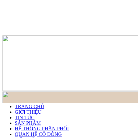
TRANG CHỦ
GIỚI THIỆU
TIN TỨC
SẢN PHẨM
HỆ THỐNG PHÂN PHỐI
QUAN HỆ CỔ ĐÔNG