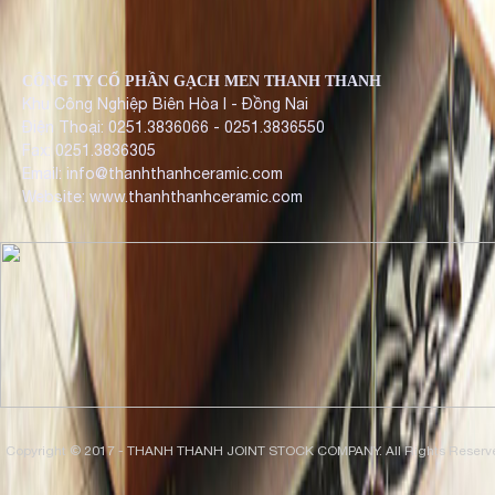
CÔNG TY CỔ PHẦN GẠCH MEN THANH THANH
Khu Công Nghiệp Biên Hòa I - Đồng Nai
Điện Thoại: 0251.3836066 - 0251.3836550
Fax: 0251.3836305
Email: info@thanhthanhceramic.com
Website: www.thanhthanhceramic.com
Copyright © 2017 - THANH THANH JOINT STOCK COMPANY. All Rights Reserv