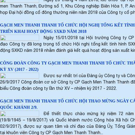
men Thanh Thanh, Đường số 1, Khu Công nghiệp Biên Hòa 1, P. An 
họp Đại hội đồng cổ đông thường niên năm 2018 của Công ty cổ p
GẠCH MEN THANH THANH TỔ CHỨC HỘI NGHỊ TỔNG KẾT TÌNH 
TRIỂN KHAI HOẠT ĐỘNG SXKD NĂM 2018
Ngày 15/01/2018 tại Hội trường Công ty C
đạo Công ty đã long trọng tổ chức Hội nghị tổng kết tình hình SX
động SXKD năm 2018 nhằm đánh giá kết quả hoạt động sản xuất kin
CÔNG ĐOÀN CÔNG TY GẠCH MEN THANH THANH TỔ CHỨC THÀ
KỲ XV (2017 - 2022)
Được sự nhất trí của Đảng ủy Công ty và Côn
26/9/2017 Công đoàn cơ sở Công ty CP Gạch Men Thanh Thanh đã t
biểu Công đoàn công ty lần thứ XV – nhiệm kỳ 2017 - 2022.
GẠCH MEN THANH THANH TỔ CHỨC HỘI THAO MỪNG NGÀY C
QUỐC KHÁNH 2/9.
Để thiết thực chào mừng kỷ niệm 72 nă
(19/8/1945 – 19/8/2017) và Quốc khánh nước Cộng hòa Xã hội Ch
02/9/2017), được sự quan tâm và chỉ đạo của Đảng Ủy, Tổng Giá
tại khuôn viên Công ty CP Gạch Men Thanh Thanh...