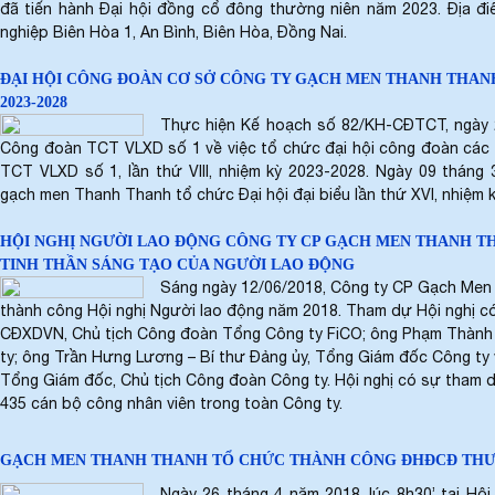
đã tiến hành Đại hội đồng cổ đông thường niên năm 2023. Địa đ
nghiệp Biên Hòa 1, An Bình, Biên Hòa, Đồng Nai.
ĐẠI HỘI CÔNG ĐOÀN CƠ SỞ CÔNG TY GẠCH MEN THANH THANH
2023-2028
Thực hiện Kế hoạch số 82/KH-CĐTCT, ngày
Công đoàn TCT VLXD số 1 về việc tổ chức đại hội công đoàn các c
TCT VLXD số 1, lần thứ VIII, nhiệm kỳ 2023-2028. Ngày 09 thán
gạch men Thanh Thanh tổ chức Đại hội đại biểu lần thứ XVI, nhiệm 
HỘI NGHỊ NGƯỜI LAO ĐỘNG CÔNG TY CP GẠCH MEN THANH TH
TINH THẦN SÁNG TẠO CỦA NGƯỜI LAO ĐỘNG
Sáng ngày 12/06/2018, Công ty CP Gạch Men
thành công Hội nghị Người lao động năm 2018. Tham dự Hội nghị có
CĐXDVN, Chủ tịch Công đoàn Tổng Công ty FiCO; ông Phạm Thành
ty; ông Trần Hưng Lương – Bí thư Đảng ủy, Tổng Giám đốc Công ty
Tổng Giám đốc, Chủ tịch Công đoàn Công ty. Hội nghị có sự tham d
435 cán bộ công nhân viên trong toàn Công ty.
GẠCH MEN THANH THANH TỔ CHỨC THÀNH CÔNG ĐHĐCĐ THƯỜ
Ngày 26 tháng 4 năm 2018, lúc 8h30’ tại Hộ