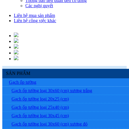
Thông báo liên quan đến cổ đông
Các nghị quyết
Liên hệ mua sản phẩm
Liên hệ công việc khác
SẢN PHẨM
Gạch ốp tường
Gạch ốp tường loại 30x60 (cm) xương trắng
Gạch ốp tường loại 20x25 (cm)
Gạch ốp tường loại 25x40 (cm)
Gạch ốp tường loại 30x45 (cm)
Gạch ốp tường loại 30x60 (cm) xương đỏ