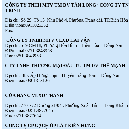
TINH THẦN SÁNG TẠO CỦA
CÔNG TY TNHH MTV TM DV TÂN LONG ; CÔNG TY 
NGƯỜI LAO ĐỘNG
(
)
TRINH
2018-07-05
♦
GẠCH MEN THANH THANH TỔ
Địa chỉ: Số 29 ,Tổ 13, Khu Phố 4, Phường Trảng dài, TP.Biên Hòa
CHỨC THÀNH CÔNG ĐHĐCĐ
Điện thoại:0911025352
THƯỜNG NIÊN NĂM 2018
(
)
2018-05-21
Fax:
♦
GẠCH MEN THANH THANH TỔ
CHỨC HỘI NGHỊ TỔNG KẾT
CÔNG TY TNHH MTV VLXD HAI VẬN
TÌNH HÌNH SXKD NĂM 2017 VÀ
Địa chỉ: 519 CMT8, Phường Hòa Bình – Biên Hòa - Đồng Nai
TRIỂN KHAI HOẠT ĐỘNG SXKD
Điện thoại:0251.3843953
NĂM 2018
(
)
2018-01-17
Fax: 0251.3843953
♦
CÔNG ĐOÀN CÔNG TY GẠCH
MEN THANH THANH TỔ CHỨC
CTY TNHH THƯƠNG MẠI ĐẦU TƯ TM DV THẾ MẠNH
THÀNH CÔNG ĐẠI HỘI NHIỆM
Địa chỉ: 185, Ấp Hưng Thịnh, Huyện Trảng Bom - Đồng Nai
KỲ XV (2017 - 2022)
(
)
2017-10-04
Điện thoại: 0901313126
♦
GẠCH MEN THANH THANH TỔ
CHỨC HỘI THAO MỪNG NGÀY
CÁCH MẠNG THÁNG 8 VÀ
CỬA HÀNG VLXD THANH
QUỐC KHÁNH 2/9.
(
)
2017-10-02
♦
GẠCH MEN THANH THANH TỔ
Địa chỉ: 770-772 Đường 21/04 , Phường Xuân Bình - Long Khánh
CHỨC THÀNH CÔNG HỘI NGHỊ
Điện thoại: 0251.3877645
ĐẠI BIỂU NGƯỜI LAO ĐỘNG
Fax: 0251.3877654
NĂM 2017
(
)
2017-10-02
CÔNG TY CP GẠCH ỐP LÁT KIẾN HƯNG
♦
Sử dụng vật liệu thân thiện với môi