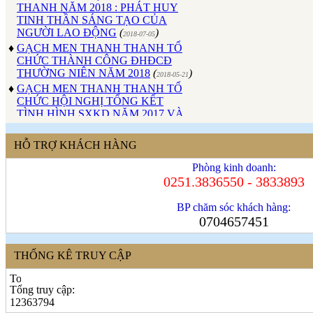
TINH THẦN SÁNG TẠO CỦA
NGƯỜI LAO ĐỘNG
(
)
2018-07-05
♦
GẠCH MEN THANH THANH TỔ
CHỨC THÀNH CÔNG ĐHĐCĐ
THƯỜNG NIÊN NĂM 2018
(
)
2018-05-21
♦
GẠCH MEN THANH THANH TỔ
CHỨC HỘI NGHỊ TỔNG KẾT
TÌNH HÌNH SXKD NĂM 2017 VÀ
TRIỂN KHAI HOẠT ĐỘNG SXKD
NĂM 2018
(
)
2018-01-17
♦
CÔNG ĐOÀN CÔNG TY GẠCH
HỖ TRỢ KHÁCH HÀNG
MEN THANH THANH TỔ CHỨC
Phòng kinh doanh:
THÀNH CÔNG ĐẠI HỘI NHIỆM
0251.3836550 - 3833893
KỲ XV (2017 - 2022)
(
)
2017-10-04
♦
GẠCH MEN THANH THANH TỔ
BP chăm sóc khách hàng:
CHỨC HỘI THAO MỪNG NGÀY
0704657451
CÁCH MẠNG THÁNG 8 VÀ
QUỐC KHÁNH 2/9.
(
)
2017-10-02
♦
GẠCH MEN THANH THANH TỔ
THỐNG KÊ TRUY CẬP
CHỨC THÀNH CÔNG HỘI NGHỊ
ĐẠI BIỂU NGƯỜI LAO ĐỘNG
NĂM 2017
(
)
Tổng truy cập:
2017-10-02
12363794
♦
Sử dụng vật liệu thân thiện với môi