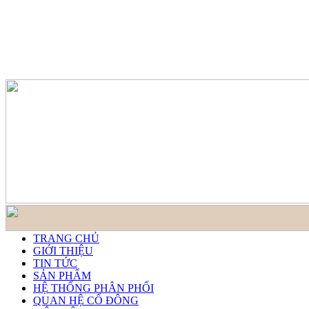
TRANG CHỦ
GIỚI THIỆU
TIN TỨC
SẢN PHẨM
HỆ THỐNG PHÂN PHỐI
QUAN HỆ CỔ ĐÔNG