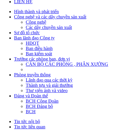
LIÊN HỆ
Hình thành và phát triển
Công nghệ và các dây chuyền sản xuất
Công nghệ
Các dây chuyền sản xuất
Sơ đồ tổ chức
Ban lãnh đạo Công ty
HĐQT
Ban điều hành
Ban kiểm soát
Trưởng các phòng ban, đơn vị
CÁN BỘ CÁC PHÒNG , PHÂN XƯỞNG
Phòng truyền thông
Lãnh đạo qua các thời kỳ
Thành tựu và giải thưởng
Thư viện ảnh và video
Đảng và Đoàn thể
BCH Công Đoàn
BCH Đảng bộ
BCH
Tin tức nội bộ
Tin tức liên quan