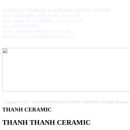
CÔNG TY CỔ PHẦN GẠCH MEN THANH THANH
Khu Công Nghiệp Biên Hòa I - Đồng Nai
Điện Thoại: 0251.3836066 - 0251.3836550
Fax: 0251.3836305
Email: info@thanhthanhceramic.com
Website: www.thanhthanhceramic.com
Copyright © 2017 - THANH THANH JOINT STOCK COMPANY. All Rights Reserved.
THANH CERAMIC
THANH THANH CERAMIC