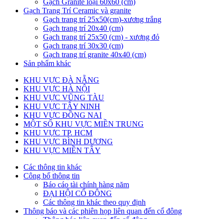
Gạch Granite loại 60x60 (cm)
Gạch Trang Trí Ceramic và granite
Gạch trang trí 25x50(cm)-xương trắng
Gạch trang trí 20x40 (cm)
Gạch trang trí 25x50 (cm) - xương đỏ
Gạch trang trí 30x30 (cm)
Gạch trang trí granite 40x40 (cm)
Sản phẩm khác
KHU VỰC ĐÀ NẴNG
KHU VỰC HÀ NỘI
KHU VỰC VŨNG TÀU
KHU VỰC TÂY NINH
KHU VỰC ĐỒNG NAI
MỘT SỐ KHU VỰC MIỀN TRUNG
KHU VỰC TP. HCM
KHU VỰC BÌNH DƯƠNG
KHU VỰC MIỀN TÂY
Các thông tin khác
Công bố thông tin
Báo cáo tài chính hàng năm
ĐẠI HỘI CỔ ĐÔNG
Các thông tin khác theo quy định
Thông báo và các phiên họp liên quan đến cổ đông