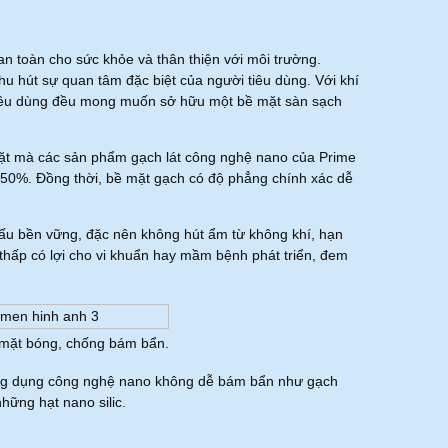
n toàn cho sức khỏe và thân thiện với môi trường.
u hút sự quan tâm đặc biệt của người tiêu dùng. Với khí
tiêu dùng đều mong muốn sở hữu một bề mặt sàn sạch
ề mặt mà các sản phẩm gạch lát công nghệ nano của Prime
 50%. Đồng thời, bề mặt gạch có độ phẳng chính xác dễ
ấu bền vững, đặc nên không hút ẩm từ không khí, hạn
m thấp có lợi cho vi khuẩn hay mầm bệnh phát triển, đem
mặt bóng, chống bám bẩn.
 ứng dụng công nghệ nano không dễ bám bẩn như gạch
hững hạt nano silic.