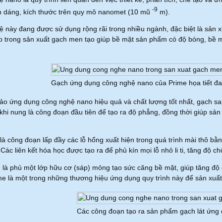
-9
h dáng, kích thước trên quy mô nanomet (10 mũ
m).
 này đang được sử dụng rộng rãi trong nhiều ngành, đặc biệt là sản x
 trong sản xuất gạch men tạo giúp bề mặt sản phẩm có độ bóng, bề m
.
Gạch ứng dụng công nghệ nano của Prime họa tiết đa
o ứng dụng công nghệ nano hiệu quả và chất lượng tốt nhất, gạch sau
khi nung là công đoạn đầu tiên để tạo ra độ phẳng, đồng thời giúp sản
 là công đoạn lấp đầy các lỗ hổng xuất hiện trong quá trình mài thô bằ
Các liên kết hóa học được tạo ra để phủ kín mọi lỗ nhỏ li ti, tăng độ 
 là phủ một lớp hữu cơ (sáp) mỏng tạo sức căng bề mặt, giúp tăng độ
e là một trong những thương hiệu ứng dụng quy trình này để sản xuất
Các công đoạn tạo ra sản phẩm gạch lát ứng