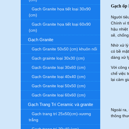
Gạch ốp l
Gạch Granite họa tiết loại 30x90
(cm)
Người tiê
Chính vì 
Gạch Granite họa tiết loại 60x90
hậu nhiệt
(cm)
sẽ, chốn
Gạch Granite
Nhờ xử lý
Gạch Granite 50x50 (cm) khuôn nổi
có bề mặt
dàng xử l
Gạch grainte loại 30x30 (cm)
Gạch Granite loại 30x60 (cm)
Với công 
chế việc 
Gạch Granite loại 40x40 (cm)
lại cảm g
Gạch Granite loại 50x50 (cm)
Gạch Granite loại 60x60 (cm)
Gạch Trang Trí Ceramic và granite
Ngoài ra,
Gạch trang trí 25x50(cm)-xương
thông thư
trắng