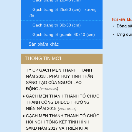
Gạch trang trí 20x40 (cm)
Gạch trang trí 25x50 (cm) - xương
♦
ĐẠI HỘI ĐỒNG CỔ ĐÔNG THƯỜNG
đỏ
Bài viết kh
NIÊN CÔNG TY GẠCH MEN THANH
Gạch trang trí 30x30 (cm)
·
Dòng sả
THANH NĂM 2023
(
)
2023-04-24
·
Ứng dụn
Gạch trang trí granite 40x40 (cm)
♦
ĐẠI HỘI CÔNG ĐOÀN CƠ SỞ CÔNG
TY GẠCH MEN THANH THANH LẦN
Sản phẩm khác
THỨ XVI, NHIỆM KỲ 2023-2028
(
2023-
)
03-30
THÔNG TIN MỚI
♦
HỘI NGHỊ NGƯỜI LAO ĐỘNG CÔNG
TY CP GẠCH MEN THANH THANH
NĂM 2018 : PHÁT HUY TINH THẦN
SÁNG TẠO CỦA NGƯỜI LAO
ĐỘNG
(
)
2018-07-05
♦
GẠCH MEN THANH THANH TỔ CHỨC
THÀNH CÔNG ĐHĐCĐ THƯỜNG
NIÊN NĂM 2018
(
)
2018-05-21
♦
GẠCH MEN THANH THANH TỔ CHỨC
HỘI NGHỊ TỔNG KẾT TÌNH HÌNH
SXKD NĂM 2017 VÀ TRIỂN KHAI
HOẠT ĐỘNG SXKD NĂM 2018
(
2018-01-