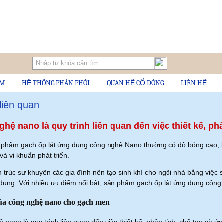
ẨM
HỆ THỐNG PHÂN PHỐI
QUAN HỆ CỔ ĐÔNG
LIÊN HỆ
 liên quan
hệ nano là quy trình liên quan đến việc thiết kế, phâ
phẩm gạch ốp lát ứng dụng công nghệ Nano thường có độ bóng cao,
à vi khuẩn phát triển.
n trúc sư khuyên các gia đình nên tạo sinh khí cho ngôi nhà bằng việc s
dụng. Với nhiều ưu điểm nổi bật, sản phẩm gạch ốp lát ứng dụng công 
của công nghệ nano cho gạch men
nano là quy trình liên quan đến việc thiết kế, phân tích, chế tạo và ứn