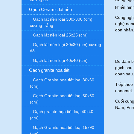
khiển hìn
Gạch Ceramic lát nền
Công nghệ
Gạch lát nền loại 300x300 (cm)
nghệ nano
xương trắng
đón nhận
Gạch lát nền loại 25x25 (cm)
Gạch lát nền loại 30x30 (cm) xương
đỏ
Gạch lát nền loại 40x40 (cm)
Để đảm bả
gạch sau 
Gạch granite họa tiết
đoạn sau.
Gạch Granite họa tiết loại 30x60
Tiếp theo
(cm)
nanomet. 
Gạch Granite họa tiết loại 60x60
Cuối cùng
(cm)
Nam, Prim
Gạch grainte họa tiết loại 40x40
(cm)
Gạch Granite họa tiết loại 15x90
(cm)