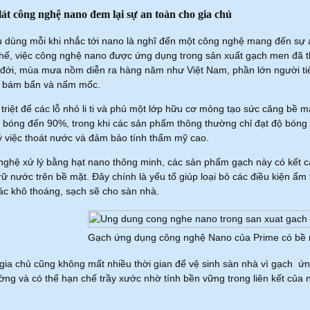
át công nghệ nano đem lại sự an toàn cho gia chủ
u dùng mỗi khi nhắc tới nano là nghĩ đến một công nghệ mang đến sự a
thế, việc công nghệ nano được ứng dụng trong sản xuất gạch men đã th
 đới, mùa mưa nồm diễn ra hàng năm như Việt Nam, phần lớn người 
g bám bẩn và nấm mốc.
 triệt để các lỗ nhỏ li ti và phủ một lớp hữu cơ mỏng tạo sức căng b
 bóng đến 90%, trong khi các sản phẩm thông thường chỉ đạt độ bóng
ý việc thoát nước và đảm bảo tính thẩm mỹ cao.
nghệ xử lý bằng hạt nano thông minh, các sản phẩm gạch này có kết c
trữ nước trên bề mặt. Đây chính là yếu tố giúp loại bỏ các điều kiện ẩ
iác khô thoáng, sạch sẽ cho sàn nhà.
Gạch ứng dụng công nghệ Nano của Prime có bề 
 gia chủ cũng không mất nhiều thời gian để vệ sinh sàn nhà vì gạch
ờng và có thể hạn chế trầy xước nhờ tính bền vững trong liên kết của n