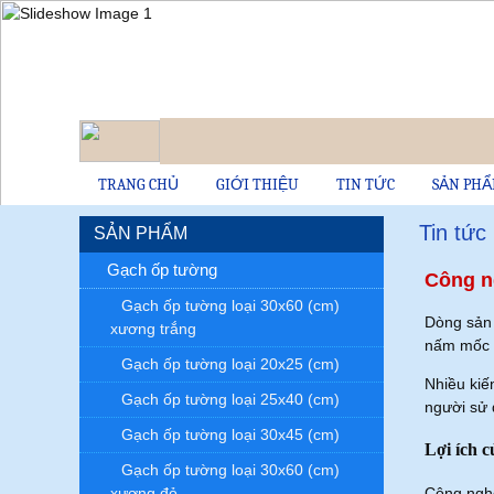
TRANG CHỦ
GIỚI THIỆU
TIN TỨC
SẢN PH
Tin tức
SẢN PHẨM
Gạch ốp tường
Công ng
Gạch ốp tường loại 30x60 (cm)
Dòng sản 
xương trắng
nấm mốc v
Gạch ốp tường loại 20x25 (cm)
Nhiều kiế
Gạch ốp tường loại 25x40 (cm)
người sử 
Gạch ốp tường loại 30x45 (cm)
Lợi ích 
Gạch ốp tường loại 30x60 (cm)
Công nghệ 
xương đỏ