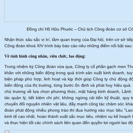
Đồng chí Hồ Hữu Phước – Chủ tịch Công đoàn cơ sở Côn
Nhận thức sâu sắc vị trí, tầm quan trọng của Đại hội, trên cơ sở tiế
Công đoàn khoá XIV trình bày báo cáo nêu những điểm nổi bật sau:
Về tình hình công nhân, viên chức, lao động:
Trong nhiệm kỳ Công đoàn vừa qua, Công ty cổ phần gạch men Than
khăn với những biến động trong quá trình sản xuất kinh doanh
biện pháp phù hợp, linh hoạt và kịp thời giúp Công ty chủ động 
biến động của thị trường, từng bước ổn định và phát huy hiệu qu
chủ trương về lựa chọn phương thức, mặt hàng kinh doanh, Lãnh 
tác quản lý, tiết kiệm chi phí, không ngừng cải tiến kỹ thuật, quy t
chuyển đổi nguyên nhiên vật liệu, đẩy mạnh công tác chăm sóc kh
đoàn phát động nhiều phong trào thi đua hướng vào mục tiêu “Lao đ
kinh tế cao nhất, hoàn thành xuất sắc mục tiêu, nhiệm vụ kế hoạc
và thực hiện tốt các chính sách liên quan đến quyền lợi người lao đ