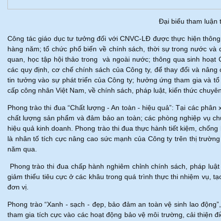
Đại biểu tham luận t
Công tác giáo dục tư tưởng đối với CNVC-LĐ được thực hiện thông
hàng năm; tổ chức phổ biến về chính sách, thời sự trong nước và qu
quan, học tập hội thảo trong và ngoài nước; thông qua sinh hoạt
các quy định, cơ chế chính sách của Công ty, để thay đổi và nâ
tin tưởng vào sự phát triển của Công ty; hưởng ứng tham gia và 
cấp công nhân Việt Nam, về chính sách, pháp luật, kiến thức chu
Phong trào thi đua “Chất lượng - An toàn - hiệu quả”: Tại các phân x
chất lượng sản phẩm và đảm bảo an toàn; các phòng nghiệp vu
hiệu quả kinh doanh. Phong trào thi đua thực hành tiết kiệm, chống
là nhân tố tích cực nâng cao sức mạnh của Công ty trên thị trườn
năm qua.
Phong trào thi đua chấp hành nghiêm chỉnh chính sách, pháp luật 
giảm thiểu tiêu cực ở các khâu trong quá trình thực thi nhiệm vụ, 
đơn vị.
Phong trào “Xanh - sạch - đẹp, bảo đảm an toàn vệ sinh lao động
tham gia tích cực vào các hoạt động bảo vệ môi trường, cải thiện đi