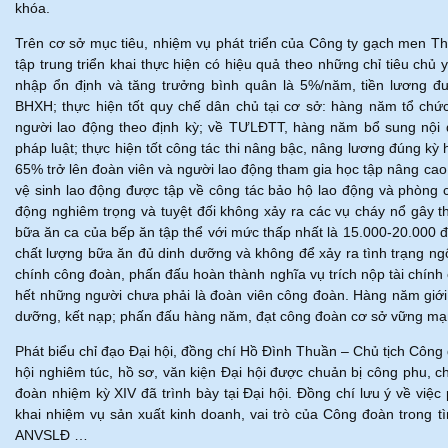
khóa.
Trên cơ sở mục tiêu, nhiệm vụ phát triển của Công ty gạch men 
tập trung triển khai thực hiện có hiệu quả theo những chỉ tiêu chủ
nhập ổn định và tăng trưởng bình quân là 5%/năm, tiền lương đượ
BHXH; thực hiện tốt quy chế dân chủ tại cơ sở: hàng năm tổ chức 
người lao động theo định kỳ; về TƯLĐTT, hàng năm bổ sung nội d
pháp luật; thực hiện tốt công tác thi nâng bậc, nâng lương đúng 
65% trở lên đoàn viên và người lao động tham gia học tập nâng ca
vệ sinh lao động được tập về công tác bảo hộ lao động và phòng c
động nghiêm trọng và tuyệt đối không xảy ra các vụ cháy nổ gây thi
bữa ăn ca của bếp ăn tập thể với mức thấp nhất là 15.000-20.000 
chất lượng bữa ăn đủ dinh dưỡng và không để xảy ra tình trạng ngộ
chính công đoàn, phấn đấu hoàn thành nghĩa vụ trích nộp tài chính
hết những người chưa phải là đoàn viên công đoàn. Hàng năm giới 
dưỡng, kết nạp; phấn đấu hàng năm, đạt công đoàn cơ sở vững mạ
Phát biểu chỉ đạo Đại hội, đồng chí Hồ Đình Thuần – Chủ tịch Công đ
hội nghiêm túc, hồ sơ, văn kiện Đại hội được chuản bị công phu, ch
đoàn nhiệm kỳ XIV đã trình bày tại Đại hội. Đồng chí lưu ý về việc
khai nhiệm vụ sản xuất kinh doanh, vai trò của Công đoàn trong t
ANVSLĐ …