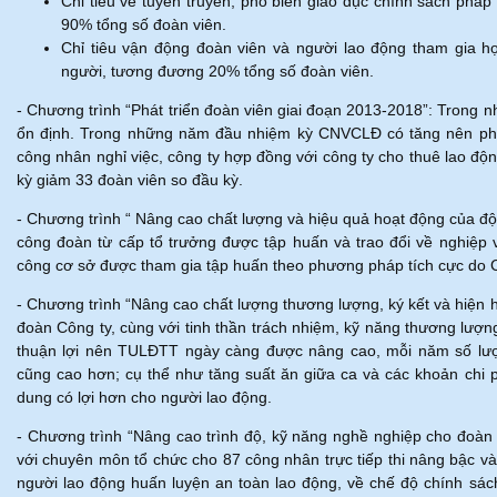
Chỉ tiêu về tuyên truyền, phổ biến giáo dục chính sách pháp
90% tổng số đoàn viên.
Chỉ tiêu vận động đoàn viên và người lao động tham gia họ
người, tương đương 20% tổng số đoàn viên.
- Chương trình “Phát triển đoàn viên giai đoạn 2013-2018”: Trong 
ổn định. Trong những năm đầu nhiệm kỳ CNVCLĐ có tăng nên phát
công nhân nghỉ việc, công ty hợp đồng với công ty cho thuê lao độ
kỳ giảm 33 đoàn viên so đầu kỳ.
- Chương trình “ Nâng cao chất lượng và hiệu quả hoạt động của đ
công đoàn từ cấp tổ trưởng được tập huấn và trao đổi về nghiệp
công cơ sở được tham gia tập huấn theo phương pháp tích cực do
- Chương trình “Nâng cao chất lượng thương lượng, ký kết và hiện
đoàn Công ty, cùng với tinh thần trách nhiệm, kỹ năng thương lượng
thuận lợi nên TULĐTT ngày càng được nâng cao, mỗi năm số lượ
cũng cao hơn; cụ thể như tăng suất ăn giữa ca và các khoản chi
dung có lợi hơn cho người lao động.
- Chương trình “Nâng cao trình độ, kỹ năng nghề nghiệp cho đoà
với chuyên môn tổ chức cho 87 công nhân trực tiếp thi nâng bậc 
người lao động huấn luyện an toàn lao động, về chế độ chính sách