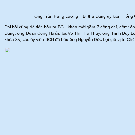
Ông Trần Hưng Lương – Bí thư Đảng ủy kiêm Tổng Gi
Đại hội cũng đã tiến bầu ra BCH khóa mới gồm 7 đồng chí, gồm: ô
Dũng; ông Đoàn Công Huấn; bà Võ Thị Thu Thủy; ông Trịnh Duy Lộ
khóa XV, các ủy viên BCH đã bầu ông Nguyễn Đức Lợi giữ vị trí Chủ 