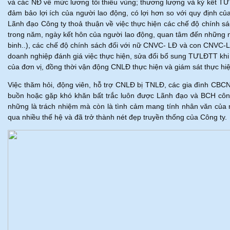
và các NĐ về mức lương tối thiểu vùng; thương lượng và ký kết 
đảm bảo lợi ích của người lao động, có lợi hơn so với quy định của 
Lãnh đạo Công ty thoả thuận về việc thực hiện các chế độ chính sách
trong năm, ngày kết hôn của người lao động, quan tâm đến những ngư
binh..), các chế độ chính sách đối với nữ CNVC- LĐ và con C
doanh nghiệp đánh giá việc thực hiện, sửa đổi bổ sung TƯLĐTT khi c
của đơn vị, đồng thời vận động CNLĐ thực hiện và giám sát thực h
Việc thăm hỏi, động viên, hỗ trợ CNLĐ bị TNLĐ, các gia đình CBCNV 
buồn hoặc gặp khó khăn bất trắc luôn được Lãnh đạo và BCH công
những là trách nhiệm mà còn là tình cảm mang tính nhân văn của
qua nhiều thế hệ và đã trở thành nét đẹp truyền thống của Công ty.