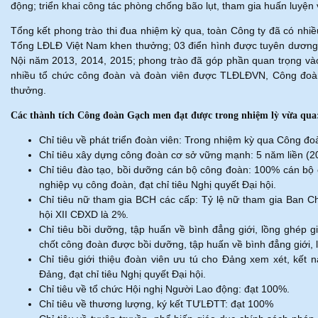
động; triển khai công tác phòng chống bão lụt, tham gia huấn luyện
Tổng kết phong trào thi đua nhiệm kỳ qua, toàn Công ty đã có nhiề
Tổng LĐLĐ Việt Nam khen thưởng; 03 điển hình được tuyên dương t
Nội năm 2013, 2014, 2015; phong trào đã góp phần quan trọng vào
nhiều tổ chức công đoàn và đoàn viên được TLĐLĐVN, Công đoàn
thưởng.
Các thành tích Công đoàn Gạch men đạt được trong nhiệm lỳ vừa qua
Chỉ tiêu về phát triển đoàn viên: Trong nhiệm kỳ qua Công đo
Chỉ tiêu xây dựng công đoàn cơ sở vững mạnh: 5 năm liền (
Chỉ tiêu đào tạo, bồi dưỡng cán bộ công đoàn: 100% cán bộ 
nghiệp vụ công đoàn, đạt chỉ tiêu Nghị quyết Đại hội.
Chỉ tiêu nữ tham gia BCH các cấp: Tỷ lệ nữ tham gia Ban C
hội XII CĐXD là 2%.
Chỉ tiêu bồi dưỡng, tập huấn về bình đẳng giới, lồng ghép 
chốt công đoàn được bồi dưỡng, tập huấn về bình đẳng giới, l
Chỉ tiêu giới thiệu đoàn viên ưu tú cho Đảng xem xét, kết
Đảng, đạt chỉ tiêu Nghị quyết Đại hội.
Chỉ tiêu về tổ chức Hội nghị Người Lao động: đạt 100%.
Chỉ tiêu về thương lượng, ký kết TƯLĐTT: đạt 100%