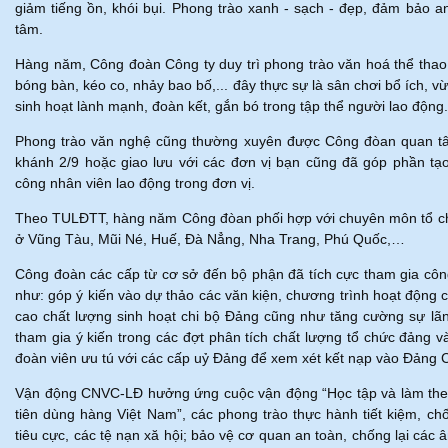
giảm tiếng ồn, khói bụi. Phong trào xanh - sạch - đẹp, đảm bảo a
tâm.
Hàng năm, Công đoàn Công ty duy trì phong trào văn hoá thể thao 
bóng bàn, kéo co, nhảy bao bố,... đây thực sự là sân chơi bổ ích, 
sinh hoạt lành mạnh, đoàn kết, gắn bó trong tập thể người lao động.
Phong trào văn nghệ cũng thường xuyên được Công đòan quan tâm,
khánh 2/9 hoặc giao lưu với các đơn vị bạn cũng đã góp phần tạo
công nhân viên lao động trong đơn vị.
Theo TULĐTT, hàng năm Công đòan phối hợp với chuyên môn tổ chức
ở Vũng Tàu, Mũi Né, Huế, Đà Nẳng, Nha Trang, Phú Quốc,…
Công đoàn các cấp từ cơ sở đến bộ phận đã tích cực tham gia côn
như: góp ý kiến vào dự thảo các văn kiện, chương trình hoạt động
cao chất lượng sinh hoạt chi bộ Đảng cũng như tăng cường sự lã
tham gia ý kiến trong các đợt phân tích chất lượng tổ chức đảng v
đoàn viên ưu tú với các cấp uỷ Đảng để xem xét kết nạp vào Đảng 
Vận động CNVC-LĐ hưởng ứng cuộc vận động “Học tập và làm the
tiên dùng hàng Việt Nam”, các phong trào thực hành tiết kiệm, ch
tiêu cực, các tệ nạn xă hội; bảo vệ cơ quan an toàn, chống lại các 