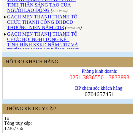
NGƯỜI LAO ĐỘNG
(
)
2018-07-05
♦
GẠCH MEN THANH THANH TỔ
CHỨC THÀNH CÔNG ĐHĐCĐ
THƯỜNG NIÊN NĂM 2018
(
)
2018-05-21
♦
GẠCH MEN THANH THANH TỔ
CHỨC HỘI NGHỊ TỔNG KẾT
TÌNH HÌNH SXKD NĂM 2017 VÀ
TRIỂN KHAI HOẠT ĐỘNG SXKD
NĂM 2018
(
)
2018-01-17
♦
CÔNG ĐOÀN CÔNG TY GẠCH
HỖ TRỢ KHÁCH HÀNG
MEN THANH THANH TỔ CHỨC
THÀNH CÔNG ĐẠI HỘI NHIỆM
Phòng kinh doanh:
KỲ XV (2017 - 2022)
(
)
2017-10-04
0251.3836550 - 3833893
♦
GẠCH MEN THANH THANH TỔ
CHỨC HỘI THAO MỪNG NGÀY
BP chăm sóc khách hàng:
CÁCH MẠNG THÁNG 8 VÀ
0704657451
QUỐC KHÁNH 2/9.
(
)
2017-10-02
♦
GẠCH MEN THANH THANH TỔ
CHỨC THÀNH CÔNG HỘI NGHỊ
THỐNG KÊ TRUY CẬP
ĐẠI BIỂU NGƯỜI LAO ĐỘNG
NĂM 2017
(
)
2017-10-02
Tổng truy cập:
♦
Sử dụng vật liệu thân thiện với môi
12367756
trường và an toàn cho người sử