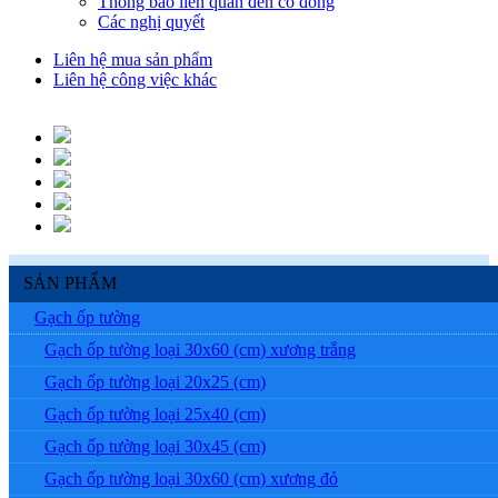
Thông báo liên quan đến cổ đông
Các nghị quyết
Liên hệ mua sản phẩm
Liên hệ công việc khác
SẢN PHẨM
Gạch ốp tường
Gạch ốp tường loại 30x60 (cm) xương trắng
Gạch ốp tường loại 20x25 (cm)
Gạch ốp tường loại 25x40 (cm)
Gạch ốp tường loại 30x45 (cm)
Gạch ốp tường loại 30x60 (cm) xương đỏ