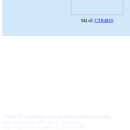
Mã số:
CTR4810
CÔNG TY CỔ PHẦN GẠCH MEN THANH THANH
Khu Công Nghiệp Biên Hòa I - Đồng Nai
Điện Thoại: 0251.3836066 - 0251.3836550