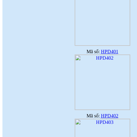
TINH THẦN SÁNG TẠO CỦA
NGƯỜI LAO ĐỘNG
(
)
2018-07-05
♦
GẠCH MEN THANH THANH TỔ
CHỨC THÀNH CÔNG ĐHĐCĐ
THƯỜNG NIÊN NĂM 2018
(
)
2018-05-21
♦
GẠCH MEN THANH THANH TỔ
CHỨC HỘI NGHỊ TỔNG KẾT
TÌNH HÌNH SXKD NĂM 2017 VÀ
TRIỂN KHAI HOẠT ĐỘNG SXKD
Mã số:
HPD401
NĂM 2018
(
)
2018-01-17
♦
CÔNG ĐOÀN CÔNG TY GẠCH
MEN THANH THANH TỔ CHỨC
THÀNH CÔNG ĐẠI HỘI NHIỆM
KỲ XV (2017 - 2022)
(
)
2017-10-04
♦
GẠCH MEN THANH THANH TỔ
CHỨC HỘI THAO MỪNG NGÀY
CÁCH MẠNG THÁNG 8 VÀ
QUỐC KHÁNH 2/9.
(
)
2017-10-02
♦
GẠCH MEN THANH THANH TỔ
CHỨC THÀNH CÔNG HỘI NGHỊ
Mã số:
HPD402
ĐẠI BIỂU NGƯỜI LAO ĐỘNG
NĂM 2017
(
)
2017-10-02
♦
Sử dụng vật liệu thân thiện với môi
trường và an toàn cho người sử