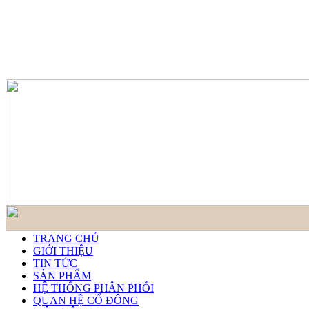
TRANG CHỦ
GIỚI THIỆU
TIN TỨC
SẢN PHẨM
HỆ THỐNG PHÂN PHỐI
QUAN HỆ CỔ ĐÔNG