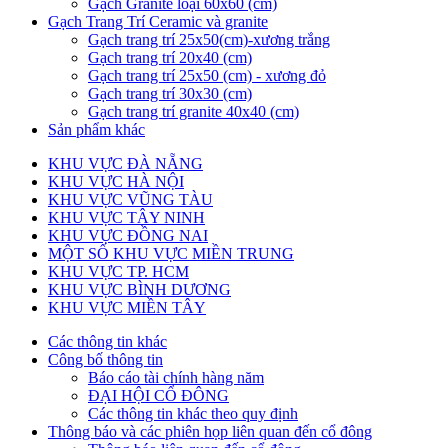
Gạch Granite loại 60x60 (cm)
Gạch Trang Trí Ceramic và granite
Gạch trang trí 25x50(cm)-xương trắng
Gạch trang trí 20x40 (cm)
Gạch trang trí 25x50 (cm) - xương đỏ
Gạch trang trí 30x30 (cm)
Gạch trang trí granite 40x40 (cm)
Sản phẩm khác
KHU VỰC ĐÀ NẴNG
KHU VỰC HÀ NỘI
KHU VỰC VŨNG TÀU
KHU VỰC TÂY NINH
KHU VỰC ĐỒNG NAI
MỘT SỐ KHU VỰC MIỀN TRUNG
KHU VỰC TP. HCM
KHU VỰC BÌNH DƯƠNG
KHU VỰC MIỀN TÂY
Các thông tin khác
Công bố thông tin
Báo cáo tài chính hàng năm
ĐẠI HỘI CỔ ĐÔNG
Các thông tin khác theo quy định
Thông báo và các phiên họp liên quan đến cổ đông