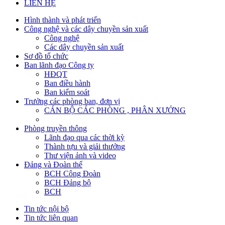
LIÊN HỆ
Hình thành và phát triển
Công nghệ và các dây chuyền sản xuất
Công nghệ
Các dây chuyền sản xuất
Sơ đồ tổ chức
Ban lãnh đạo Công ty
HĐQT
Ban điều hành
Ban kiểm soát
Trưởng các phòng ban, đơn vị
CÁN BỘ CÁC PHÒNG , PHÂN XƯỞNG
Phòng truyền thông
Lãnh đạo qua các thời kỳ
Thành tựu và giải thưởng
Thư viện ảnh và video
Đảng và Đoàn thể
BCH Công Đoàn
BCH Đảng bộ
BCH
Tin tức nội bộ
Tin tức liên quan