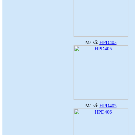
dụng
(
)
2017-09-06
♦
Với nhiều ưu điểm nổi bật, sản phẩm
gạch ốp lát ứng dụng công nghệ nano
sẽ là lựa chọn thích hợp
(
)
2017-09-06
♦
Công nghệ nano là quy trình liên quan
đến việc thiết kế, phân tích, chế tạo
(
)
2017-09-06
Mã số:
HPD403
♦
Dòng sản phẩm gạch ốp lát ứng dụng
công nghệ Nano thường có độ bóng
cao
(
)
2017-09-06
♦
Ứng dụng công nghệ nano trong sản
xuất gạch men
(
)
2017-09-06
Mã số:
HPD405