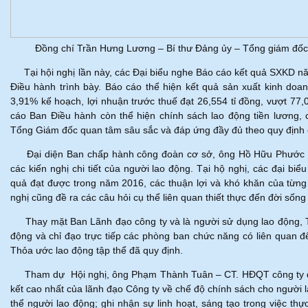
Đồng chí Trần Hưng Lương – Bí thư Đảng ủy – Tổng giám đốc Cô
Tại hội nghị lần này, các Đại biểu nghe Báo cáo kết quả SXKD 
Điều hành trình bày. Báo cáo thể hiện kết quả sản xuất kinh doa
3,91% kế hoạch, lợi nhuận trước thuế đạt 26,554 tỉ đồng, vượt 77
cáo Ban Điều hành còn thể hiện chính sách lao động tiền lương,
Tổng Giám đốc quan tâm sâu sắc và đáp ứng đầy đủ theo quy định 
Đại diện Ban chấp hành công đoàn cơ sở, ông Hồ Hữu Phước đã
các kiến nghị chi tiết của người lao động. Tại hộ nghị, các đại bi
quả đạt được trong năm 2016, các thuận lợi và khó khăn của từn
nghị cũng đề ra các câu hỏi cụ thể liên quan thiết thực đến đời 
Thay mặt Ban Lãnh đạo công ty và là người sử dụng lao động, Tổn
động và chỉ đạo trực tiếp các phòng ban chức năng có liên quan đ
Thỏa ước lao động tập thể đã quy định.
Tham dự Hội nghị, ông Phạm Thành Tuân – CT. HĐQT công ty đã 
kết cao nhất của lãnh đạo Công ty về chế độ chính sách cho người 
thể người lao động; ghi nhận sự linh hoạt, sáng tạo trong việc thự