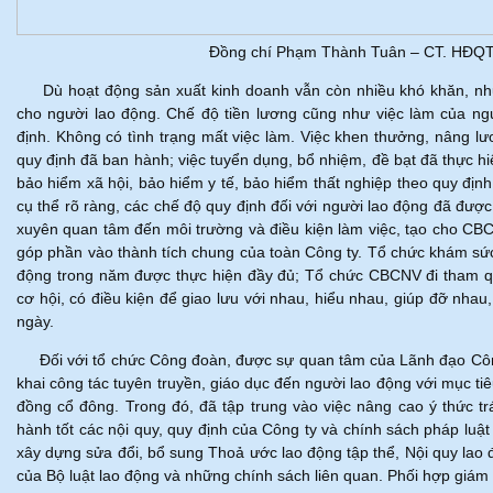
Đồng chí Phạm Thành Tuân – CT. HĐQT C
Dù hoạt động sản xuất kinh doanh vẫn còn nhiều khó khăn, như
cho người lao động. Chế độ tiền lương cũng như việc làm của ngư
định. Không có tình trạng mất việc làm. Việc khen thưởng, nâng l
quy định đã ban hành; việc tuyển dụng, bổ nhiệm, đề bạt đã thực hi
bảo hiểm xã hội, bảo hiểm y tế, bảo hiểm thất nghiệp theo quy đị
cụ thể rõ ràng, các chế độ quy định đối với người lao động đã được
xuyên quan tâm đến môi trường và điều kiện làm việc, tạo cho CBC
góp phần vào thành tích chung của toàn Công ty. Tổ chức khám sứ
động trong năm được thực hiện đầy đủ; Tổ chức CBCNV đi tham qu
cơ hội, có điều kiện để giao lưu với nhau, hiểu nhau, giúp đỡ nha
ngày.
Đối với tổ chức Công đoàn, được sự quan tâm của Lãnh đạo Công 
khai công tác tuyên truyền, giáo dục đến người lao động với mục tiê
đồng cổ đông. Trong đó, đã tập trung vào việc nâng cao ý thức t
hành tốt các nội quy, quy định của Công ty và chính sách pháp lu
xây dựng sửa đổi, bổ sung Thoả ước lao động tập thể, Nội quy l
của Bộ luật lao động và những chính sách liên quan. Phối hợp giám 