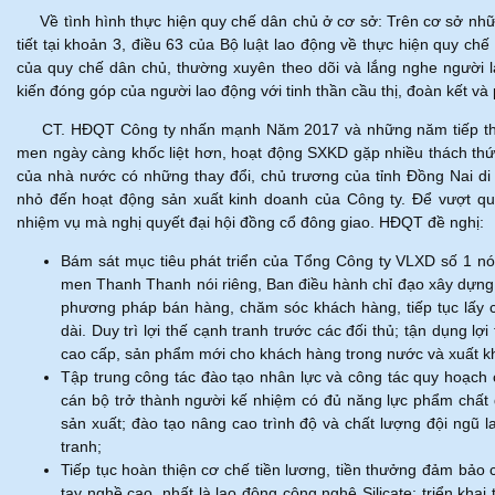
Về tình hình thực hiện quy chế dân chủ ở cơ sở: Trên cơ sở nhữn
tiết tại khoản 3, điều 63 của Bộ luật lao động về thực hiện quy ch
của quy chế dân chủ, thường xuyên theo dõi và lắng nghe người l
kiến đóng góp của người lao động với tinh thần cầu thị, đoàn kết và 
CT. HĐQT Công ty nhấn mạnh Năm 2017 và những năm tiếp theo,
men ngày càng khốc liệt hơn, hoạt động SXKD gặp nhiều thách th
của nhà nước có những thay đổi, chủ trương của tỉnh Đồng Nai di
nhỏ đến hoạt động sản xuất kinh doanh của Công ty. Để vượt qu
nhiệm vụ mà nghị quyết đại hội đồng cổ đông giao. HĐQT đề nghị:
Bám sát mục tiêu phát triển của Tổng Công ty VLXD số 1 nó
men Thanh Thanh nói riêng, Ban điều hành chỉ đạo xây dựng c
phương pháp bán hàng, chăm sóc khách hàng, tiếp tục lấy ch
dài. Duy trì lợi thế cạnh tranh trước các đối thủ; tận dụng
cao cấp, sản phẩm mới cho khách hàng trong nước và xuất k
Tập trung công tác đào tạo nhân lực và công tác quy hoạch 
cán bộ trở thành người kế nhiệm có đủ năng lực phẩm chất 
sản xuất; đào tạo nâng cao trình độ và chất lượng đội ngũ 
tranh;
Tiếp tục hoàn thiện cơ chế tiền lương, tiền thưởng đảm bảo c
tay nghề cao, nhất là lao động công nghệ Silicate; triển khai 