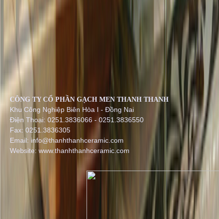
CÔNG TY CỔ PHẦN GẠCH MEN THANH THANH
Khu Công Nghiệp Biên Hòa I - Đồng Nai
Điện Thoại: 0251.3836066 - 0251.3836550
Fax: 0251.3836305
Email: info@thanhthanhceramic.com
Website: www.thanhthanhceramic.com