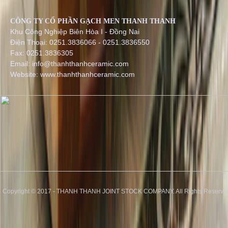
CÔNG TY CỔ PHẦN GẠCH MEN THANH THANH
Khu Công Nghiệp Biên Hòa I - Đồng Nai
Điện Thoại: 0251.3836066 - 0251.3836550
Fax: 0251.3836305
Email: info@thanhthanhceramic.com
Website: www.thanhthanhceramic.com
Copyright © 2017 - THANH THANH JOINT STOCK COMPANY. All Rights Reserve