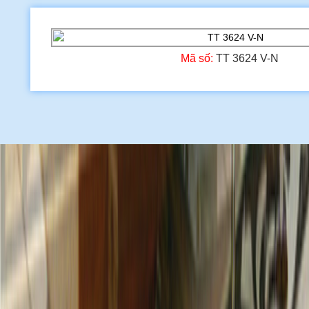
Mã số:
TT 3624 V-N