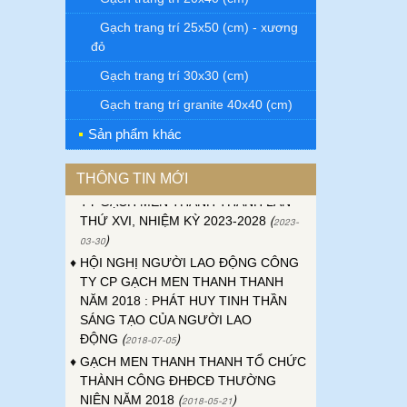
Gạch trang trí 25x50 (cm) - xương
đỏ
Gạch trang trí 30x30 (cm)
Gạch trang trí granite 40x40 (cm)
♦
ĐẠI HỘI ĐỒNG CỔ ĐÔNG THƯỜNG
NIÊN CÔNG TY GẠCH MEN THANH
Sản phẩm khác
THANH NĂM 2023
(
)
2023-04-24
♦
ĐẠI HỘI CÔNG ĐOÀN CƠ SỞ CÔNG
THÔNG TIN MỚI
TY GẠCH MEN THANH THANH LẦN
THỨ XVI, NHIỆM KỲ 2023-2028
(
2023-
)
03-30
♦
HỘI NGHỊ NGƯỜI LAO ĐỘNG CÔNG
TY CP GẠCH MEN THANH THANH
NĂM 2018 : PHÁT HUY TINH THẦN
SÁNG TẠO CỦA NGƯỜI LAO
ĐỘNG
(
)
2018-07-05
♦
GẠCH MEN THANH THANH TỔ CHỨC
THÀNH CÔNG ĐHĐCĐ THƯỜNG
NIÊN NĂM 2018
(
)
2018-05-21