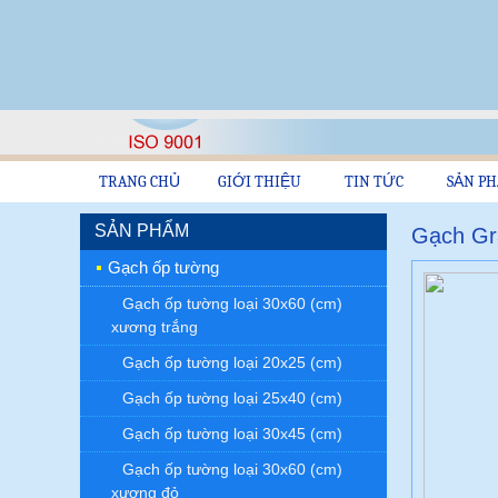
TRANG CHỦ
GIỚI THIỆU
TIN TỨC
SẢN P
SẢN PHẨM
Gạch Gra
Gạch ốp tường
Gạch ốp tường loại 30x60 (cm)
xương trắng
Gạch ốp tường loại 20x25 (cm)
Gạch ốp tường loại 25x40 (cm)
Gạch ốp tường loại 30x45 (cm)
Gạch ốp tường loại 30x60 (cm)
xương đỏ