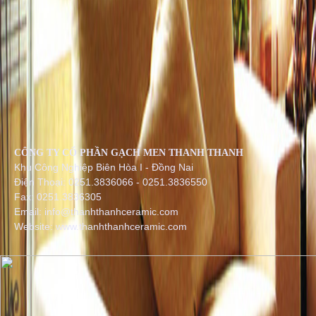
CÔNG TY CỔ PHẦN GẠCH MEN THANH THANH
Khu Công Nghiệp Biên Hòa I - Đồng Nai
Điện Thoại: 0251.3836066 - 0251.3836550
Fax: 0251.3836305
Email: info@thanhthanhceramic.com
Website: www.thanhthanhceramic.com