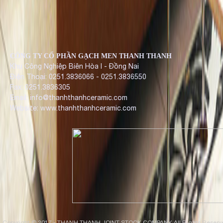
CÔNG TY CỔ PHẦN GẠCH MEN THANH THANH
Khu Công Nghiệp Biên Hòa I - Đồng Nai
Điện Thoại: 0251.3836066 - 0251.3836550
Fax: 0251.3836305
Email: info@thanhthanhceramic.com
Website: www.thanhthanhceramic.com
Copyright © 2017 - THANH THANH JOINT STOCK COMPANY. All Rights Reserv