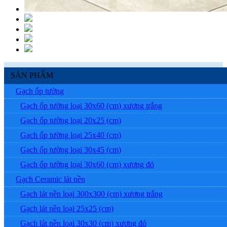
SẢN PHẨM
Gạch ốp tường
Gạch ốp tường loại 30x60 (cm) xương trắng
Gạch ốp tường loại 20x25 (cm)
Gạch ốp tường loại 25x40 (cm)
Gạch ốp tường loại 30x45 (cm)
Gạch ốp tường loại 30x60 (cm) xương đỏ
Gạch Ceramic lát nền
Gạch lát nền loại 300x300 (cm) xương trắng
Gạch lát nền loại 25x25 (cm)
Gạch lát nền loại 30x30 (cm) xương đỏ