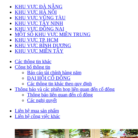
KHU VỰC ĐÀ NẴNG
KHU VỰC HÀ NỘI
KHU VỰC VŨNG TÀU
KHU VỰC TÂY NINH
KHU VỰC ĐỒNG NAI
MỘT SỐ KHU VỰC MIỀN TRUNG
KHU VỰC TP. HCM
KHU VỰC BÌNH DƯƠNG
KHU VỰC MIỀN TÂY
Các thông tin khác
Công bố thông tin
Báo cáo tài chính hàng năm
ĐẠI HỘI CỔ ĐÔNG
Các thông tin khác theo quy định
Thông báo và các phiên họp liên quan đến cổ đông
Thông báo liên quan đến cổ đông
Các nghị quyết
Liên hệ mua sản phẩm
Liên hệ công việc khác