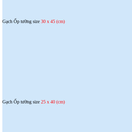
(
)
2017-09-06
♦
Dòng sản phẩm gạch ốp lát ứng dụng
công nghệ Nano thường có độ bóng
cao
(
)
2017-09-06
Gạch Ốp tường size
30 x 45 (cm)
♦
Ứng dụng công nghệ nano trong sản
xuất gạch men
(
)
2017-09-06
Gạch Ốp tường size
25 x 40 (cm)