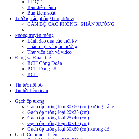
HĐQT
Ban điều hành
Ban kiểm soát
Trưởng các phòng ban, đơn vị
CÁN BỘ CÁC PHÒNG , PHÂN XƯỞNG
Phòng truyền thông
Lãnh đạo qua các thời kỳ
Thành tựu và giải thưởng
Thư viện ảnh và video
Đảng và Đoàn thể
BCH Công Đoàn
BCH Đảng bộ
BCH
Tin tức nội bộ
Tin tức liên quan
Gạch ốp tường
Gạch ốp tường loại 30x60 (cm) xương trắng
Gạch ốp tường loại 20x25 (cm)
Gạch ốp tường loại 25x40 (cm)
Gạch ốp tường loại 30x45 (cm)
Gạch ốp tường loại 30x60 (cm) xương đỏ
Gạch Ceramic lát nền