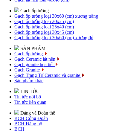
Gạch ốp tường
Gạch ốp tường loại 30x60 (cm) xương trắng
Gạch ốp tường loại 20x25 (cm)
Gạch ốp tường loại 25x40 (cm)
Gạch ốp tường loại 30x45 (cm)
Gạch ốp tường loại 30x60 (cm) xương đỏ
SẢN PHẨM
Gạch ốp tường
Gạch Ceramic lát nền
Gạch granite họa tiết
Gạch Granite
Gạch Trang Trí Ceramic và granite
Sản phẩm khác
TIN TỨC
Tin tức nội bộ
Tin tức liên quan
Đảng và Đoàn thể
BCH Công Đoàn
BCH Đảng bộ
BCH