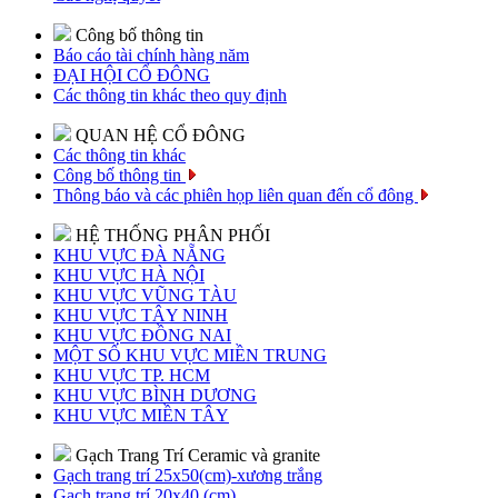
Công bố thông tin
Báo cáo tài chính hàng năm
ĐẠI HỘI CỔ ĐÔNG
Các thông tin khác theo quy định
QUAN HỆ CỔ ĐÔNG
Các thông tin khác
Công bố thông tin
Thông báo và các phiên họp liên quan đến cổ đông
HỆ THỐNG PHÂN PHỐI
KHU VỰC ĐÀ NẴNG
KHU VỰC HÀ NỘI
KHU VỰC VŨNG TÀU
KHU VỰC TÂY NINH
KHU VỰC ĐỒNG NAI
MỘT SỐ KHU VỰC MIỀN TRUNG
KHU VỰC TP. HCM
KHU VỰC BÌNH DƯƠNG
KHU VỰC MIỀN TÂY
Gạch Trang Trí Ceramic và granite
Gạch trang trí 25x50(cm)-xương trắng
Gạch trang trí 20x40 (cm)