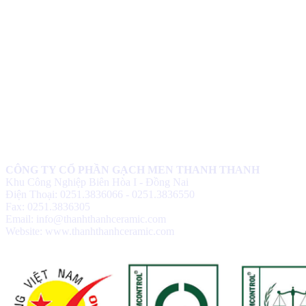
CÔNG TY CỔ PHẦN GẠCH MEN THANH THANH
Khu Công Nghiệp Biên Hòa I - Đồng Nai
Điện Thoại: 0251.3836066 - 0251.3836550
Fax: 0251.3836305
Email: info@thanhthanhceramic.com
Website: www.thanhthanhceramic.com